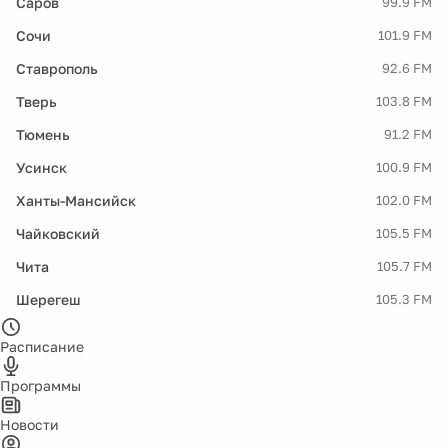
Саров
99.9 FM
Сочи
101.9 FM
Ставрополь
92.6 FM
Тверь
103.8 FM
Тюмень
91.2 FM
Усинск
100.9 FM
Ханты-Мансийск
102.0 FM
Чайковский
105.5 FM
Чита
105.7 FM
Шерегеш
105.3 FM
Расписание
Программы
Новости