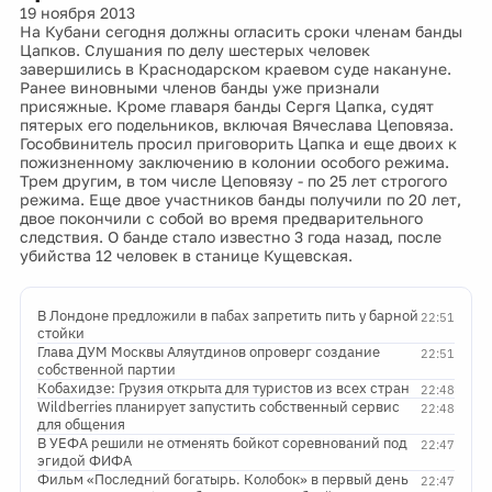
19 ноября 2013
На Кубани сегодня должны огласить сроки членам банды
Цапков. Слушания по делу шестерых человек
завершились в Краснодарском краевом суде накануне.
Ранее виновными членов банды уже признали
присяжные. Кроме главаря банды Сергя Цапка, судят
пятерых его подельников, включая Вячеслава Цеповяза.
Гособвинитель просил приговорить Цапка и еще двоих к
пожизненному заключению в колонии особого режима.
Трем другим, в том числе Цеповязу - по 25 лет строгого
режима. Еще двое участников банды получили по 20 лет,
двое покончили с собой во время предварительного
следствия. О банде стало известно 3 года назад, после
убийства 12 человек в станице Кущевская.
В Лондоне предложили в пабах запретить пить у барной
22:51
стойки
Глава ДУМ Москвы Аляутдинов опроверг создание
22:51
собственной партии
Кобахидзе: Грузия открыта для туристов из всех стран
22:48
Wildberries планирует запустить собственный сервис
22:48
для общения
В УЕФА решили не отменять бойкот соревнований под
22:47
эгидой ФИФА
Фильм «Последний богатырь. Колобок» в первый день
22:47