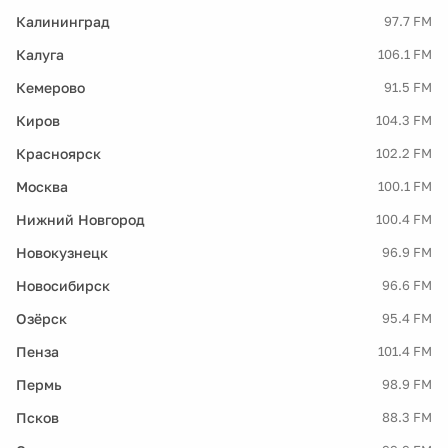
Калининград
97.7 FM
Калуга
106.1 FM
Кемерово
91.5 FM
Киров
104.3 FM
Красноярск
102.2 FM
Москва
100.1 FM
Нижний Новгород
100.4 FM
Новокузнецк
96.9 FM
Новосибирск
96.6 FM
Озёрск
95.4 FM
Пенза
101.4 FM
Пермь
98.9 FM
Псков
88.3 FM