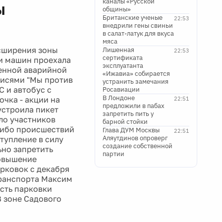
каналы «Русской
ы
общины»
Британские ученые
22:53
внедрили гены свиньи
в салат-латук для вкуса
мяса
асширения зоны
Лишенная
22:53
сертификата
ти машин проехала
эксплуатанта
ченной аварийной
«Ижавиа» собирается
писями "Мы против
устранить замечания
 и автобус с
Росавиации
В Лондоне
чка - акции на
22:51
предложили в пабах
устроила пикет
запретить пить у
ло участников
барной стойки
либо происшествий
Глава ДУМ Москвы
22:51
Аляутдинов опроверг
тупление в силу
создание собственной
ьно запретить
партии
повышение
арковок с декабря
транспорта Максим
сть парковки
В зоне Садового