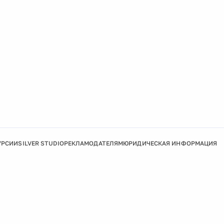
УРСИИ
SILVER STUDIO
РЕКЛАМОДАТЕЛЯМ
ЮРИДИЧЕСКАЯ ИНФОРМАЦИЯ