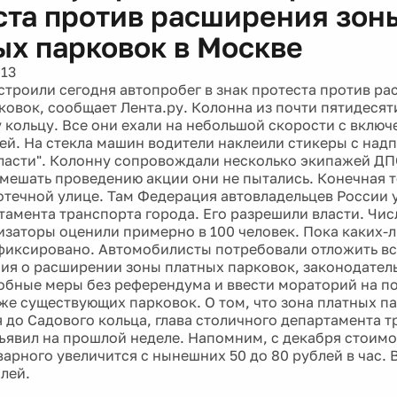
ста против расширения зон
ых парковок в Москве
013
строили сегодня автопробег в знак протеста против р
ковок, сообщает Лента.ру. Колонна из почти пятидеся
 кольцу. Все они ехали на небольшой скорости с вклю
ей. На стекла машин водители наклеили стикеры с над
ласти". Колонну сопровождали несколько экипажей ДПС
ешать проведению акции они не пытались. Конечная то
течной улице. Там Федерация автовладельцев России 
тамента транспорта города. Его разрешили власти. Чис
изаторы оценили примерно в 100 человек. Пока каких-
афиксировано. Автомобилисты потребовали отложить вс
ия о расширении зоны платных парковок, законодател
обные меры без референдума и ввести мораторий на 
же существующих парковок. О том, что зона платных п
 до Садового кольца, глава столичного департамента 
ъявил на прошлой неделе. Напомним, с декабря стоимо
варного увеличится с нынешних 50 до 80 рублей в час. 
лей.