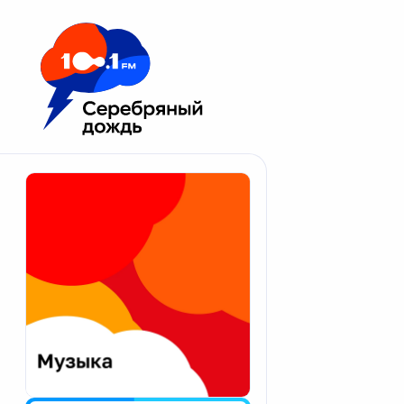
Москва 100.1 FM
Апатиты
Астрахань
Волгоград
Вологда
Екатеринбург
Иваново
Казань
Калининград
Калуга