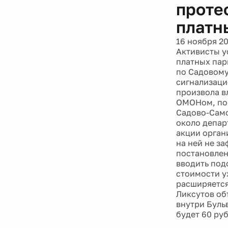
проте
платн
16 ноября 2
Активисты у
платных пар
по Садовому
сигнализаци
произвола в
ОМОНом, пом
Садово-Само
около депар
акции орган
на ней не з
постановлен
вводить под
стоимости у
расширяется
Ликсутов об
внутри Буль
будет 60 руб