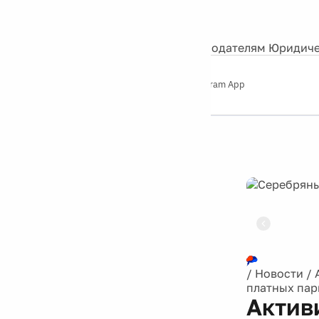
События
Контакты
О нас
Экскурсии
Silver Studio
Рекламодателям
Юридиче
Слушайте
App Store
Google Play
Telegram App
Серебряный
дождь
12+
Реклама
/
Новости
/
платных пар
Актив