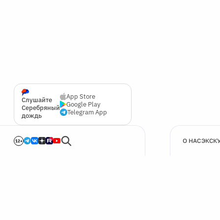
App Store
Слушайте
Google Play
Серебряный
Telegram App
дождь
О НАС
ЭКСК
12+