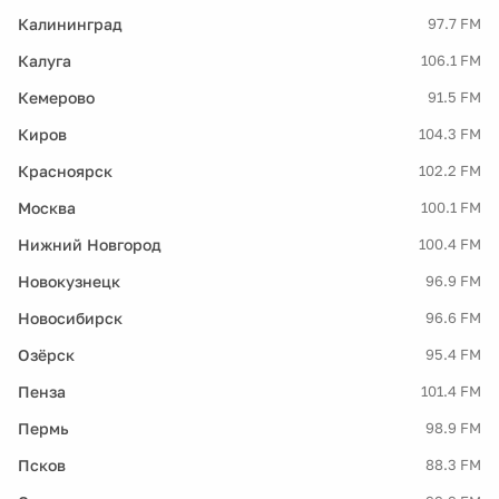
Калининград
97.7 FM
Калуга
106.1 FM
Кемерово
91.5 FM
Киров
104.3 FM
Красноярск
102.2 FM
Москва
100.1 FM
Нижний Новгород
100.4 FM
Новокузнецк
96.9 FM
Новосибирск
96.6 FM
Озёрск
95.4 FM
Пенза
101.4 FM
Пермь
98.9 FM
Псков
88.3 FM