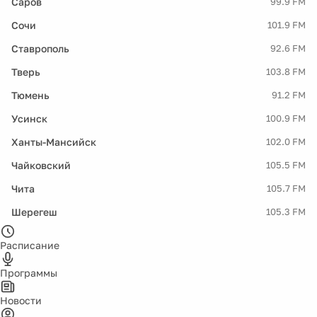
Саров
99.9 FM
Сочи
101.9 FM
Ставрополь
92.6 FM
Тверь
103.8 FM
Тюмень
91.2 FM
Усинск
100.9 FM
Ханты-Мансийск
102.0 FM
Чайковский
105.5 FM
Чита
105.7 FM
Шерегеш
105.3 FM
Расписание
Программы
Новости