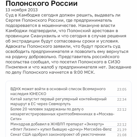
Полонского России
13 ноября 2013
Суд в Камбодже сегодня должен решить, выдавать ли
Сергея Полонского России, где предприниматель
подозревается в мошенничестве. Накануне власти
Камбоджи подтвердили, что Полонский арестован в
провинции Сиануквиль и что сегодня в случае решения
об экстрадиции будут согласованы сроки и условия.
Адвокаты Полонского заявили, что будут просить суд
освободить предпринимателя и позволить ему вернуться
на родину добровольно. Представитель российского
посольства сообщал, что посетил Полонского в СИЗО
Пномпеня и что жалоб у предпринимателя нет. Заседание
по делу Полонского начнется в 9:00 МСК.
ВДНХ может войти в основной список Всемирного
23:05
наследия ЮНЕСКО
Китай запустит первый регулярный контейнерный
22:34
маршрут в ЕС через Севморпуть
Более 20 человек задержаны по делу о
22:12
незарегистрированных криптообменниках в «Москва-
Сити»
Минздрав добавил в ЖНВЛП препарат «Энхерту»
22:12
«Флит Лизинг» купил бывшую «дочку» Mercedes-Benz
21:39
Сенат США одобрил законопроект об ужесточении
21:08