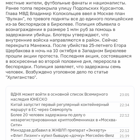
местные жители, футбольные фанаты и националисты.
Ранее толпа перекрыла улицу Подольских Курсантов.
Глава МВД Владимир Колокольцев ввел в Москве план
"Вулкан", по тревоге подняты все до единого полицейские
из-за беспорядков в Бирюлеве. Полиция объявила о
вознаграждении в размере 1 млн руб за помощь в
задержании убийцы. Блогеры утверждают, что
внутренние войска направляются в район. Сейчас
перекрыта Манежка. После убийства 25-летнего Егора
Щербакова в ночь на 10 октября в Западном Бирюлеве
прошли акции протеста. Последняя акция, состоявшаяся
в воскресенье во второй половине дня, переросла в
беспорядки. Полиция заявляет, что задержаны семь
человек. Возбуждено уголовное дело по статье
"Хулиганство".
ВДНХ может войти в основной список Всемирного
23:05
наследия ЮНЕСКО
Китай запустит первый регулярный контейнерный
22:34
маршрут в ЕС через Севморпуть
Более 20 человек задержаны по делу о
22:12
незарегистрированных криптообменниках в «Москва-
Сити»
Минздрав добавил в ЖНВЛП препарат «Энхерту»
22:12
«Флит Лизинг» купил бывшую «дочку» Mercedes-Benz
21:39