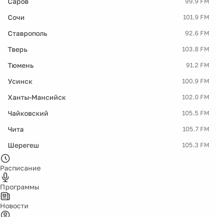
Саров
99.9 FM
Сочи
101.9 FM
Ставрополь
92.6 FM
Тверь
103.8 FM
Тюмень
91.2 FM
Усинск
100.9 FM
Ханты-Мансийск
102.0 FM
Чайковский
105.5 FM
Чита
105.7 FM
Шерегеш
105.3 FM
Расписание
Программы
Новости