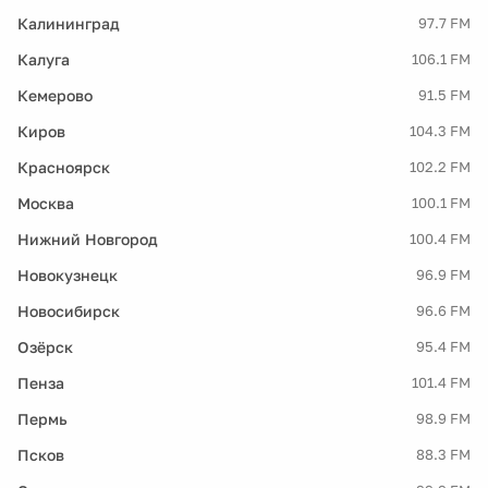
Калининград
97.7 FM
Калуга
106.1 FM
Кемерово
91.5 FM
Киров
104.3 FM
Красноярск
102.2 FM
Москва
100.1 FM
Нижний Новгород
100.4 FM
Новокузнецк
96.9 FM
Новосибирск
96.6 FM
Озёрск
95.4 FM
Пенза
101.4 FM
Пермь
98.9 FM
Псков
88.3 FM