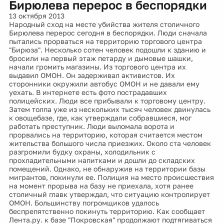
Бирюлева перерос в беспорядки
13 октября 2013
Народный сход на месте убийства жителя столичного
Бирюлева перерос сегодня в беспорядки. Люди сначала
пытались прорваться на территорию торгового центра
"Бирюза". Несколько сотен человек подошли к зданию и
бросили на первый этаж петарду и дымовые шашки,
начали громить магазины. Из торгового центра их
выдавил ОМОН. Он задерживал активистов. Их
сторонники окружили автобус ОМОН и не давали ему
уехать. В интернете есть фото пострадавших
полицейских. Люди все прибывали к торговому центру.
Затем толпа уже из нескольких тысяч человек двинулась
к овощебазе, где, как утверждали собравшиеся, мог
работать преступник. Люди выломала ворота и
прорвались на территорию, которая считается местом
жительства большого числа приезжих. Около ста человек
разгромили будку охраны, холодильник с
прохладительными напитками и дошли до складских
помещений. Однако, не обнаружив на территории базы
мигрантов, покинули ее. Полиция на место происшествия
на момент прорыва на базу не приехала, хотя ранее
столичный главк утверждал, что ситуацию контролирует
ОМОН. Большинству погромщиков удалось
беспрепятственно покинуть территорию. Как сообщает
Лента.ру. к базе "Покровская" продолжают подтягиваться