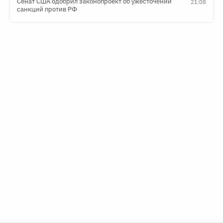
Сенат США одобрил законопроект об ужесточении
21:08
санкций против РФ