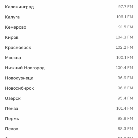
Калининград
97.7 FM
Калуга
106.1 FM
Кемерово
91.5 FM
Киров
104.3 FM
Красноярск
102.2 FM
Москва
100.1 FM
Нижний Новгород
100.4 FM
Новокузнецк
96.9 FM
Новосибирск
96.6 FM
Озёрск
95.4 FM
Пенза
101.4 FM
Пермь
98.9 FM
Псков
88.3 FM