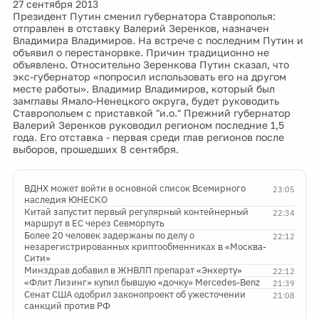
27 сентября 2013
Президент Путин сменил губернатора Ставрополья:
отправлен в отставку Валерий Зеренков, назначен
Владимира Владимиров. На встрече с последним Путин и
объявил о перестанорвке. Причин традиционно не
объявлено. Относительно Зеренкова Путин сказал, что
экс-губернатор «попросил использовать его на другом
месте работы». Владимир Владимиров, который был
замглавы Ямало-Ненецкого округа, будет руководить
Ставропольем с приставкой "и.о." Прежний губернатор
Валерий Зеренков руководил регионом последние 1,5
года. Его отставка - первая среди глав регионов после
выборов, прошедших 8 сентября.
ВДНХ может войти в основной список Всемирного
23:05
наследия ЮНЕСКО
Китай запустит первый регулярный контейнерный
22:34
маршрут в ЕС через Севморпуть
Более 20 человек задержаны по делу о
22:12
незарегистрированных криптообменниках в «Москва-
Сити»
Минздрав добавил в ЖНВЛП препарат «Энхерту»
22:12
«Флит Лизинг» купил бывшую «дочку» Mercedes-Benz
21:39
Сенат США одобрил законопроект об ужесточении
21:08
санкций против РФ