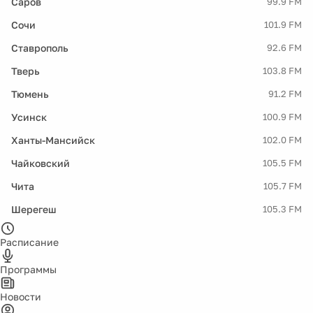
Саров
99.9 FM
Сочи
101.9 FM
Ставрополь
92.6 FM
Тверь
103.8 FM
Тюмень
91.2 FM
Усинск
100.9 FM
Ханты-Мансийск
102.0 FM
Чайковский
105.5 FM
Чита
105.7 FM
Шерегеш
105.3 FM
Расписание
Программы
Новости