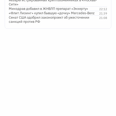
незарегистрированных криптообменниках в «Москва-
Сити»
Минздрав добавил в ЖНВЛП препарат «Энхерту»
22:12
«Флит Лизинг» купил бывшую «дочку» Mercedes-Benz
21:39
Сенат США одобрил законопроект об ужесточении
21:08
санкций против РФ