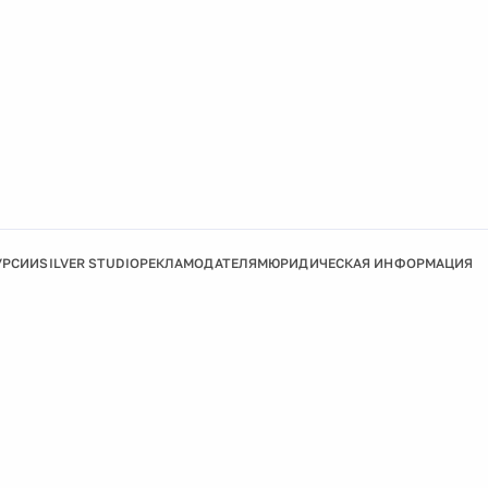
УРСИИ
SILVER STUDIO
РЕКЛАМОДАТЕЛЯМ
ЮРИДИЧЕСКАЯ ИНФОРМАЦИЯ