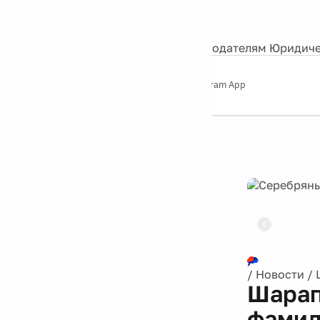
События
Контакты
О нас
Экскурсии
Silver Studio
Рекламодателям
Юридиче
Слушайте
App Store
Google Play
Telegram App
Серебряный
дождь
12+
Реклама
/
Новости
/
Шарап
фами