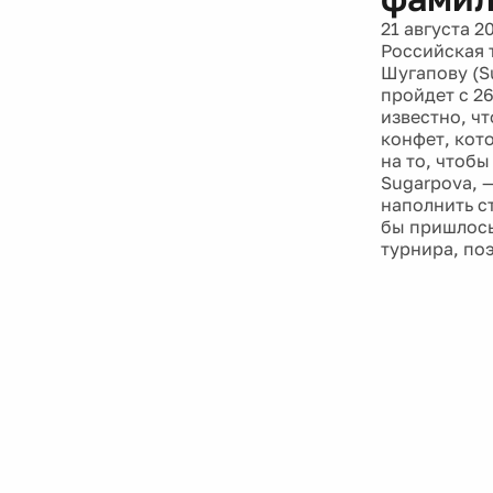
21 августа 2
Российская 
Шугапову (S
пройдет с 26
известно, ч
конфет, кот
на то, чтоб
Sugarpova, 
наполнить с
бы пришлось
турнира, по