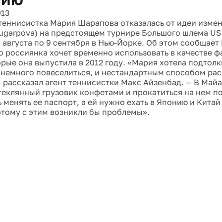
013
теннисистка Мария Шарапова отказалась от идеи изме
ugarpova) на предстоящем турнире Большого шлема US
 августа по 9 сентября в Нью-Йорке. Об этом сообщает
то россиянка хочет временно использовать в качестве 
орые она выпустила в 2012 году. «Мария хотела подтол
ы немного повеселиться, и нестандартным способом рас
— рассказал агент теннисистки Макс Айзенбад. — В Май
теклянный грузовик конфетами и прокатиться на нем по
 менять ее паспорт, а ей нужно ехать в Японию и Китай
этому с этим возникли бы проблемы».