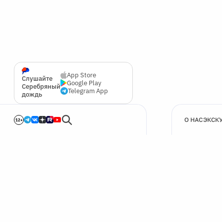
App Store
Слушайте
Google Play
Серебряный
Telegram App
дождь
О НАС
ЭКСК
12+