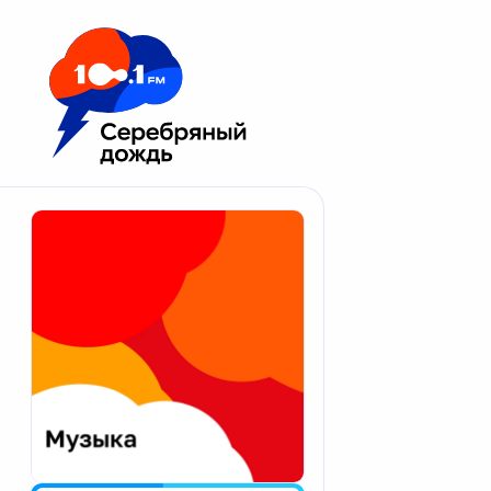
Москва 100.1 FM
Апатиты
Астрахань
Волгоград
Вологда
Екатеринбург
Иваново
Казань
Калининград
Калуга