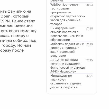
ребенка
Wildberries начнет
18:53
тестировать
нить фамилию на
программу по
 Open, который
открытию партнерских
хабов для хранения
 ESPN. Ранее стало
товаров
фамилии название
Никифоров: нет
17:15
кнуть свою команду
смысла бороться с
сказать миру о
использованием ИИ в
образовании
ами мы собирались
«Яблоко» подаст иск к
17:15
 городу. Но нам
лидеру «Родины» о
 сразу после
защите деловой
репутации
До 12 лет колонии
17:15
получили создатели
финансовой пирамиды
АФК «Наследие»
Минцифры не
16:51
планирует
ограничивать детям
доступ к соцсетям