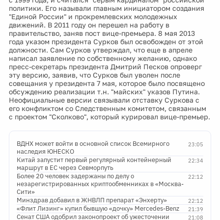
политики. Его называли главным инициатором создания
"Единой России" и прокремлевских молодежных
движений. В 2011 году он перешел на работу в
правительство, заняв пост вице-премьера. 8 мая 2013
года указом президента Сурков был освобожден от этой
должности. Сам Сурков утверждал, что еще в апреле
написал заявление по собственному желанию, однако
пресс-секретарь президента Дмитрий Песков опроверг
эту версию, заявив, что Сурков был уволен после
совещания у президента 7 мая, которое было посвящено
обсуждению реализации т.н. "майских" указов Путина.
Неофициальные версии связывали отставку Суркова с
его конфликтом со Следственным комитетом, связанным
с проектом "Сколково", который курировал вице-премьер.
ВДНХ может войти в основной список Всемирного
23:05
наследия ЮНЕСКО
Китай запустит первый регулярный контейнерный
22:34
маршрут в ЕС через Севморпуть
Более 20 человек задержаны по делу о
22:12
незарегистрированных криптообменниках в «Москва-
Сити»
Минздрав добавил в ЖНВЛП препарат «Энхерту»
22:12
«Флит Лизинг» купил бывшую «дочку» Mercedes-Benz
21:39
Сенат США одобрил законопроект об ужесточении
21:08