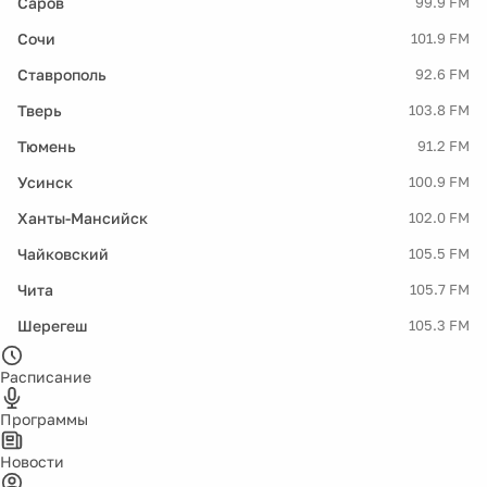
Саров
99.9 FM
Сочи
101.9 FM
Ставрополь
92.6 FM
Тверь
103.8 FM
Тюмень
91.2 FM
Усинск
100.9 FM
Ханты-Мансийск
102.0 FM
Чайковский
105.5 FM
Чита
105.7 FM
Шерегеш
105.3 FM
Расписание
Программы
Новости