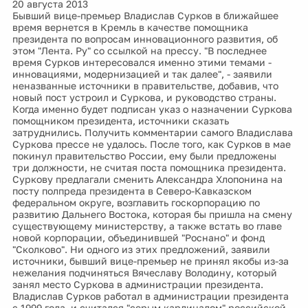
20 августа 2013
Бывший вице-премьер Владислав Сурков в ближайшее
время вернется в Кремль в качестве помощника
президента по вопросам инновационного развития, об
этом "Лента. Ру" со ссылкой на прессу. "В последнее
время Сурков интересовался именно этими темами -
инновациями, модернизацией и так далее", - заявили
неназванные источники в правительстве, добавив, что
новый пост устроил и Суркова, и руководство страны.
Когда именно будет подписан указ о назначении Суркова
помощником президента, источники сказать
затруднились. Получить комментарии самого Владислава
Суркова прессе не удалось. После того, как Сурков в мае
покинул правительство России, ему были предложены
три должности, не считая поста помощника президента.
Суркову предлагали сменить Александра Хлопонина на
посту полпреда президента в Северо-Кавказском
федеральном округе, возглавить госкорпорацию по
развитию Дальнего Востока, которая бы пришла на смену
существующему министерству, а также встать во главе
новой корпорации, объединившей "Роснано" и фонд
"Сколково". Ни одного из этих предложений, заявили
источники, бывший вице-премьер не принял якобы из-за
нежелания подчиняться Вячеславу Володину, который
занял место Суркова в администрации президента.
Владислав Сурков работал в администрации президента
с 1999 года, и считался "серым кардиналом" российской