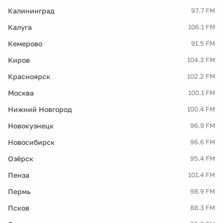
Калининград
97.7 FM
Калуга
106.1 FM
Кемерово
91.5 FM
Киров
104.3 FM
Красноярск
102.2 FM
Москва
100.1 FM
Нижний Новгород
100.4 FM
Новокузнецк
96.9 FM
Новосибирск
96.6 FM
Озёрск
95.4 FM
Пенза
101.4 FM
Пермь
98.9 FM
Псков
88.3 FM