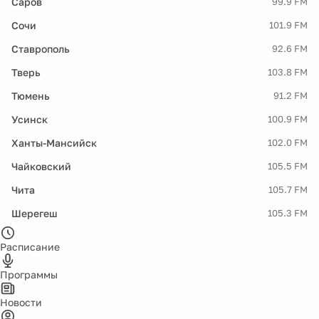
Саров
99.9 FM
Сочи
101.9 FM
Ставрополь
92.6 FM
Тверь
103.8 FM
Тюмень
91.2 FM
Усинск
100.9 FM
Ханты-Мансийск
102.0 FM
Чайковский
105.5 FM
Чита
105.7 FM
Шерегеш
105.3 FM
Расписание
Программы
Новости