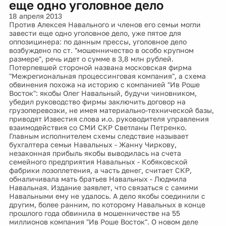
еще одно уголовное дело
18 апреля 2013
Против Алексея Навального и членов его семьи могли
завести еще одно уголовное дело, уже пятое для
оппозицинера: по данным прессы, уголовное дело
возбуждено по ст. "мошенничество в особо крупном
размере", речь идет о сумме в 3,8 млн рублей.
Потерпевшей стороной названа московская фирма
"Межрегиональная процессинговая компания", а схема
обвинения похожа на историю с компанией "Ив Роше
Восток": якобы Олег Навальный, будучи чиновником,
убедил руководство фирмы заключить договор на
грузоперевозки, не имея материально-технической базы,
приводят Известия слова и.о. руководителя управления
взаимодействия со СМИ СКР Светланы Петренко.
Главным исполнителем схемы следствие называет
бухгалтера семьи Навальных - Жанну Чиркову,
незаконная прибыль якобы выводилась на счета
семейного предприятия Навальных - Кобяковской
фабрики лозоплетения, а часть денег, считает СКР,
обналичивала мать братьев Навальных - Людмила
Навальная. Издание заявлет, что связаться с самими
Навальными ему не удалось. А дело якобы соединили с
другим, более ранним, по которому Навальных в конце
прошлого года обвинила в мошенничестве на 55
миллионов компания "Ив Роше Восток". О новом деле