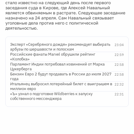
стало известно на следующий день после первого
заседания суда в Кирове, где Алексей Навальный
является обвиняемым в растрате. Следующее заседание
назначено на 24 апреля. Сам Навальный связывает
уголовные дела против него с политической
деятельностью.
Эксперт «Серебряного дождя» рекомендует выбирать
23:04
арбузы по шершавости и полоскам
Российские фанаты Marvel обрушили рейтинг
22:59
«Колобка»
Парламент Индии потребовал извинений от Марка
22:58
Цукерберга
Бензин Евро 2 будут продавать в России до июля 2027
22:58
года
Итальянец выбросил лотерейный билет с выигрышем в
22:32
миллион евро
«Ъ» узнал о подготовке Wildberries к запуску
22:31
собственного мессенджера