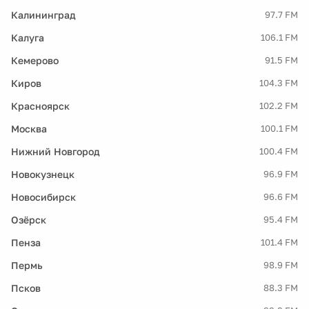
Калининград
97.7 FM
Калуга
106.1 FM
Кемерово
91.5 FM
Киров
104.3 FM
Красноярск
102.2 FM
Москва
100.1 FM
Нижний Новгород
100.4 FM
Новокузнецк
96.9 FM
Новосибирск
96.6 FM
Озёрск
95.4 FM
Пенза
101.4 FM
Пермь
98.9 FM
Псков
88.3 FM