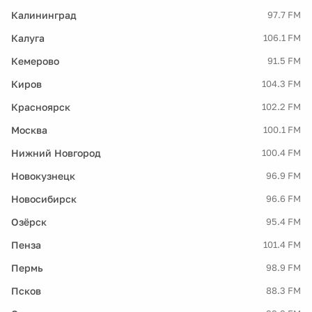
Калининград
97.7 FM
Калуга
106.1 FM
Кемерово
91.5 FM
Киров
104.3 FM
Красноярск
102.2 FM
Москва
100.1 FM
Нижний Новгород
100.4 FM
Новокузнецк
96.9 FM
Новосибирск
96.6 FM
Озёрск
95.4 FM
Пенза
101.4 FM
Пермь
98.9 FM
Псков
88.3 FM