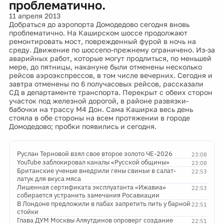
проблематично.
11 апреля 2013
Добраться до аэропорта Домодедово сегодня вновь
проблематично. На Каширском шоссе продолжают
ремонтировать мост, поврежденный фурой в ночь на
среду. Движение по шоссепо-прежнему ограничено. Из-за
аварийных работ, которые могут продлиться, по меньшей
мере, до пятницы, накануне были отменены несколько
рейсов аэроэкспрессов, в том числе вечерних. Сегодня и
завтра отменены по 6 получасовых рейсов, рассказали
СД в департаменте транспорта. Перекрыт с обеих сторон
участок под железной дорогой, в районе развязки-
бабочки на трассу М4 Дон. Сама Каширка весь день
стояла в обе стороны на всем протяжении в городе
Домодедово; пробки появились и сегодня.
Руслан Терновой взял свое второе золото ЧЕ-2026
23:08
YouTube заблокировал каналы «Русской общины»
23:08
Британские ученые внедрили гены свиньи в салат-
22:53
латук для вкуса мяса
Лишенная сертификата эксплуатанта «Ижавиа»
22:53
собирается устранить замечания Росавиации
В Лондоне предложили в пабах запретить пить у барной
22:51
стойки
Глава ДУМ Москвы Аляутдинов опроверг создание
22:51