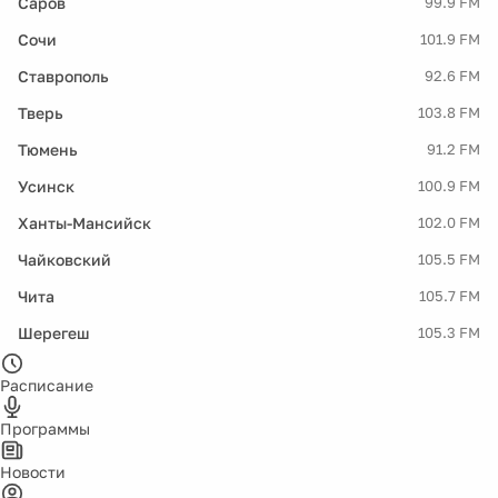
Саров
99.9 FM
Сочи
101.9 FM
Ставрополь
92.6 FM
Тверь
103.8 FM
Тюмень
91.2 FM
Усинск
100.9 FM
Ханты-Мансийск
102.0 FM
Чайковский
105.5 FM
Чита
105.7 FM
Шерегеш
105.3 FM
Расписание
Программы
Новости