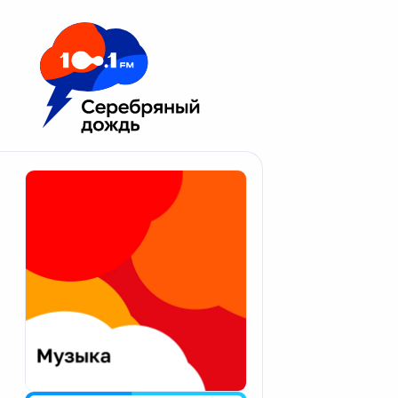
Москва 100.1 FM
Апатиты
Астрахань
Волгоград
Вологда
Екатеринбург
Иваново
Казань
Калининград
Калуга