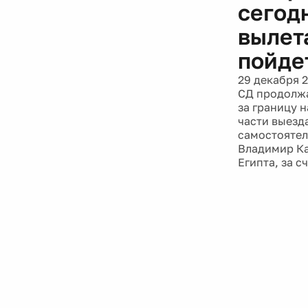
сегод
вылет
пойде
29 декабря 
СД продолжа
за границу 
части выезда
самостоятел
Владимир Ка
Египта, за 