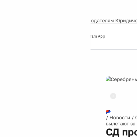
События
Контакты
О нас
Экскурсии
Silver Studio
Рекламодателям
Юридиче
Слушайте
App Store
Google Play
Telegram App
Серебряный
дождь
12+
Реклама
/
Новости
/
вылетают за 
СД пр