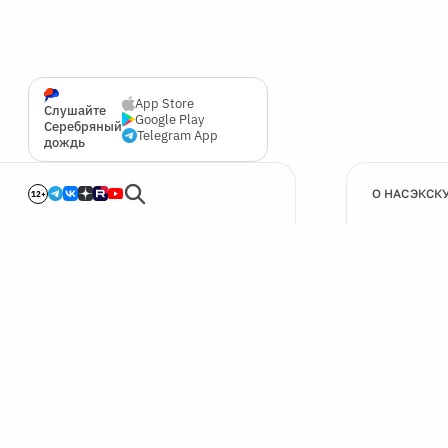
App Store
Слушайте
Google Play
Серебряный
Telegram App
дождь
О НАС
ЭКСК
12+
🍪
Мы используем cookie для улучшения работы сайта.