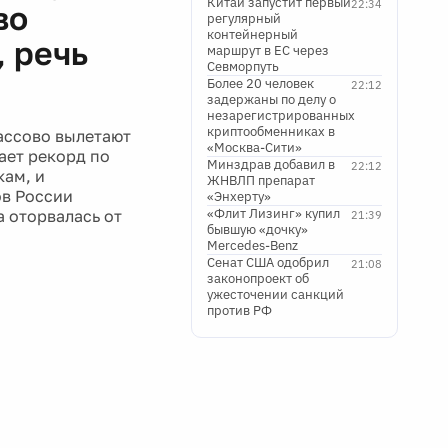
Китай запустит первый
22:34
во
регулярный
контейнерный
, речь
маршрут в ЕС через
Севморпуть
Более 20 человек
22:12
задержаны по делу о
незарегистрированных
криптообменниках в
массово вылетают
«Москва-Сити»
ает рекорд по
Минздрав добавил в
22:12
кам, и
ЖНВЛП препарат
ов России
«Энхерту»
«Флит Лизинг» купил
 оторвалась от
21:39
бывшую «дочку»
Mercedes-Benz
Сенат США одобрил
21:08
законопроект об
ужесточении санкций
против РФ