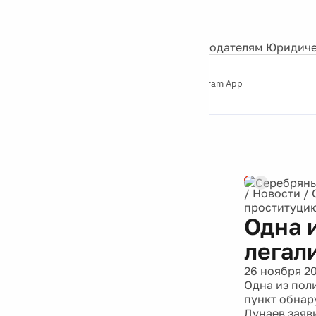
События
Контакты
О нас
Экскурсии
Silver Studio
Рекламодателям
Юридиче
Слушайте
App Store
Google Play
Telegram App
Серебряный
дождь
12+
Реклама
/
Новости
/
проституци
Одна 
легал
26 ноября 2
Одна из пол
пункт обнар
Дунаев заяв