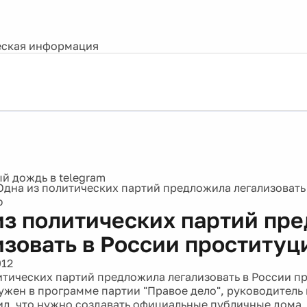
ская информация
Одна из политических партий предложила легализовать
ю
из политических партий пр
изовать в России проституц
012
итических партий предложила легализовать в России п
ужен в программе партии "Правое дело", руководитель
ил, что нужно создавать официальные публичные дома,