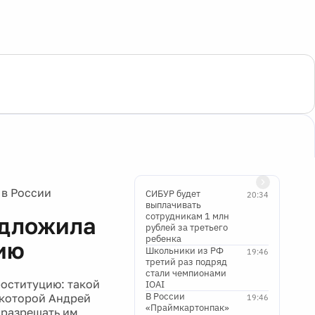
 в России
СИБУР будет
20:34
выплачивать
сотрудникам 1 млн
едложила
рублей за третьего
ребенка
ию
Школьники из РФ
19:46
третий раз подряд
стали чемпионами
роституцию: такой
IOAI
В России
 которой Андрей
19:46
«Праймкартонпак»
 разрешать им