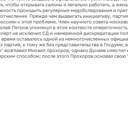
я, чтобы открывать салоны и легально работать, а же
жность проходить регулярные медобследования и прет
отчисления. Прежде чем выдвигать инициативу, партия
оссиян к этой проблеме. Член научного совета москов
олай Петров упомянул в этом контексте опереточность 
сперт не исключил СД и намеренной дискредитации пол.
е время оставалось одной из немногочисленных офици
х партий, к тому же без представительства в Госдуме; 
о" возглавил Михаил прохоров, однако Дунаев сместил е
рским способом; после этого Прохоров основал свою