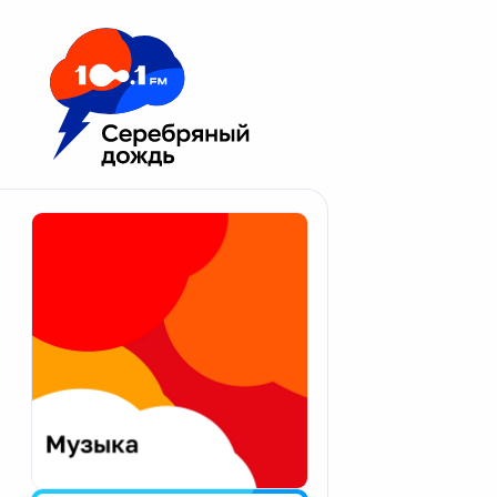
Москва 100.1 FM
Апатиты
Астрахань
Волгоград
Вологда
Екатеринбург
Иваново
Казань
Калининград
Калуга