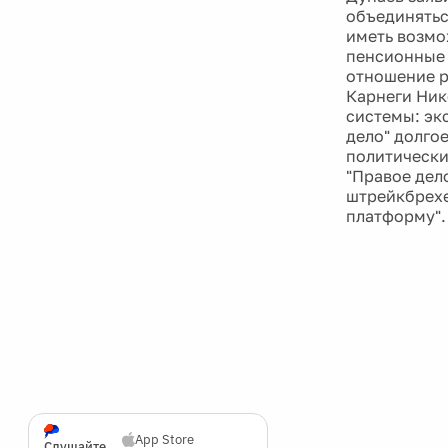
объединятьс
иметь возмо
пенсионные 
отношение р
Карнеги Ник
системы: эк
дело" долго
политически
"Правое дел
штрейкбрехе
платформу".
App Store
Слушайте