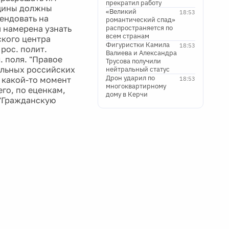
прекратил работу
нщины должны
«Великий
18:53
ендовать на
романтический спад»
 намерена узнать
распространяется по
всем странам
ского центра
Фигуристки Камила
18:53
рос. полит.
Валиева и Александра
 поля. "Правое
Трусова получили
альных российских
нейтральный статус
Дрон ударил по
в какой-то момент
18:53
многоквартирному
го, по еценкам,
дому в Керчи
 "Гражданскую