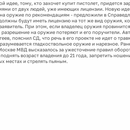
й идее, тому, кто захочет купит пистолет, придется за
ями от двух людей, уже имеющих лицензии. Новую иде
на оружие по рекомендациям - предложили в Справедл
должны будут иметь лицензию на тот же вид оружия, к
заявитель. При этом, если владелец оружия провинится
о разрешение на оружие потеряют и его поручители. Ав
еев, пояснил СД, что речь в его проекте не идет о тра
разумевается гладкоствольное оружие и нарезное. Ран
 Москве МВД высказалось за ужесточение правил оборо
поднять возраст владения до 21 года, запретить ношен
х местах и стрелять пьяным.