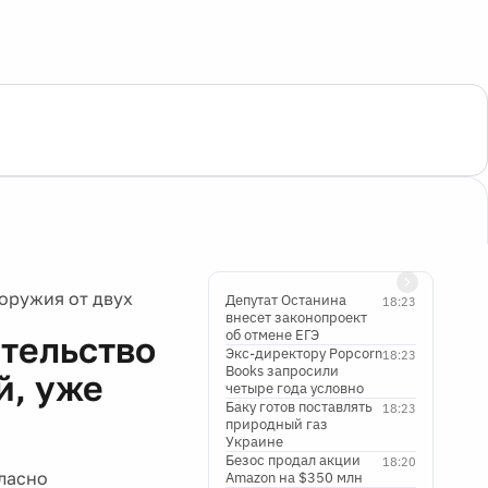
оружия от двух
Депутат Останина
18:23
внесет законопроект
об отмене ЕГЭ
ительство
Экс-директору Popcorn
18:23
Books запросили
й, уже
четыре года условно
Баку готов поставлять
18:23
природный газ
Украине
Безос продал акции
18:20
гласно
Amazon на $350 млн