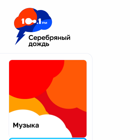
Москва 100.1 FM
Апатиты
Астрахань
Волгоград
Вологда
Екатеринбург
Иваново
Казань
Калининград
Калуга