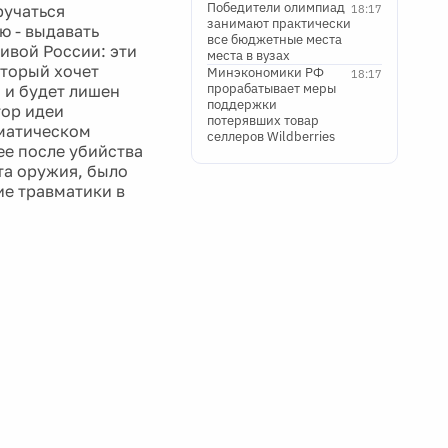
Победители олимпиад
ручаться
18:17
занимают практически
ю - выдавать
все бюджетные места
ивой России: эти
места в вузах
оторый хочет
Минэкономики РФ
18:17
прорабатывает меры
 и будет лишен
поддержки
тор идеи
потерявших товар
вматическом
селлеров Wildberries
ее после убийства
та оружия, было
ие травматики в