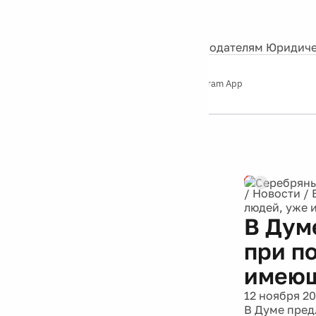
События
Контакты
О нас
Экскурсии
Silver Studio
Рекламодателям
Юридиче
Слушайте
App Store
Google Play
Telegram App
Серебряный
дождь
12+
Реклама
/
Новости
/
людей, уже 
В Дум
при п
имеющ
12 ноября 20
В Думе пред