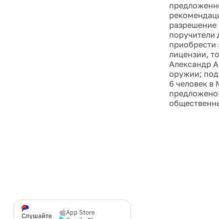
предложенно
рекомендаци
разрешение 
поручители 
приобрести 
лицензии, т
Александр Аг
оружии; под
6 человек в
предложено 
общественны
App Store
Слушайте