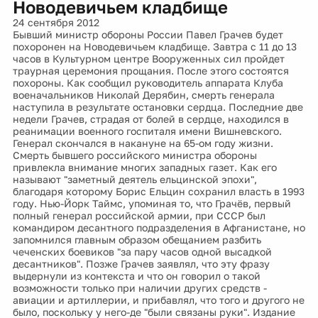
Новодевичьем кладбище
24 сентября 2012
Бывший министр обороны России Павел Грачев будет
похоронен на Новодевичьем кладбище. Завтра с 11 до 13
часов в Культурном центре Вооруженных сил пройдет
траурная церемония прощания. После этого состоятся
похороны. Как сообщил руководитель аппарата Клуба
военачальников Николай Дерябин, смерть генерала
наступила в результате остановки сердца. Последние две
недели Грачев, страдая от болей в сердце, находился в
реанимации военного госпиталя имени Вишневского.
Генерал скончался в накануне на 65-ом году жизни.
Смерть бывшего российского министра обороны
привлекла внимание многих западных газет. Как его
называют "заметный деятель ельцинской эпохи",
благодаря которому Борис Ельцин сохранил власть в 1993
году. Нью-Йорк Таймс, упоминая то, что Грачёв, первый
полный генерал российской армии, при СССР был
командиром десантного подразделения в Афганистане, но
запомнился главным образом обещанием разбить
чеченских боевиков "за пару часов одной высадкой
десантников". Позже Грачев заявлял, что эту фразу
выдернули из контекста и что он говорил о такой
возможности только при наличии других средств -
авиации и артиллерии, и прибавлял, что того и другого не
было, поскольку у него-де "были связаны руки". Издание