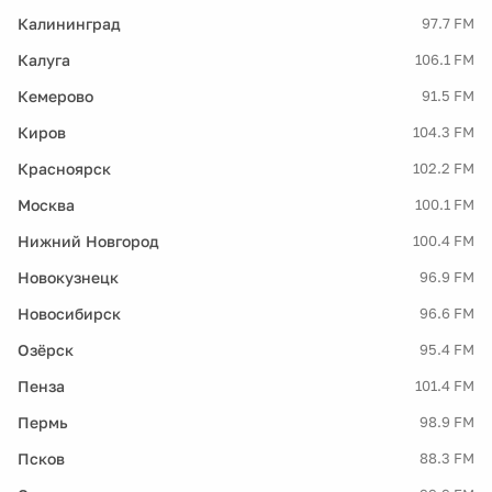
Калининград
97.7 FM
Калуга
106.1 FM
Кемерово
91.5 FM
Киров
104.3 FM
Красноярск
102.2 FM
Москва
100.1 FM
Нижний Новгород
100.4 FM
Новокузнецк
96.9 FM
Новосибирск
96.6 FM
Озёрск
95.4 FM
Пенза
101.4 FM
Пермь
98.9 FM
Псков
88.3 FM