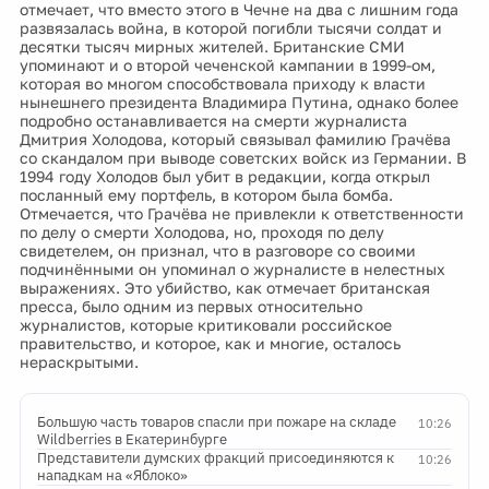
отмечает, что вместо этого в Чечне на два с лишним года
развязалась война, в которой погибли тысячи солдат и
десятки тысяч мирных жителей. Британские СМИ
упоминают и о второй чеченской кампании в 1999-ом,
которая во многом способствовала приходу к власти
нынешнего президента Владимира Путина, однако более
подробно останавливается на смерти журналиста
Дмитрия Холодова, который связывал фамилию Грачёва
со скандалом при выводе советских войск из Германии. В
1994 году Холодов был убит в редакции, когда открыл
посланный ему портфель, в котором была бомба.
Отмечается, что Грачёва не привлекли к ответственности
по делу о смерти Холодова, но, проходя по делу
свидетелем, он признал, что в разговоре со своими
подчинёнными он упоминал о журналисте в нелестных
выражениях. Это убийство, как отмечает британская
пресса, было одним из первых относительно
журналистов, которые критиковали российское
правительство, и которое, как и многие, осталось
нераскрытыми.
Большую часть товаров спасли при пожаре на складе
10:26
Wildberries в Екатеринбурге
Представители думских фракций присоединяются к
10:26
нападкам на «Яблоко»