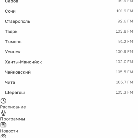
Саров
99.9 FM
Сочи
101.9 FM
Ставрополь
92.6 FM
Тверь
103.8 FM
Тюмень
91.2 FM
Усинск
100.9 FM
Ханты-Мансийск
102.0 FM
Чайковский
105.5 FM
Чита
105.7 FM
Шерегеш
105.3 FM
Расписание
Программы
Новости