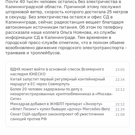
Почти 40 тысяч человек остались без электричества в
Калининградской области. Причиной этому послужил
штормовой ветер, скорость которого достигала 25 метров
в секунду. Без электричества остался и офис СД в
Калининграде, сейчас радиостанция вещает благодаря
автономным источникам питания. Об этом по телефону
рассказала наша коллега Ольга Ноянова, из службы
информации СД в Калининграде. Тем временем в
городской пресс-службе отметили, что в полном объеме
возобновлено движение городского электротранспорта -
трамваев и троллейбусов.
ВДНХ может войти в основной список Всемирного
23:05
наследия ЮНЕСКО
Китай запустит первый регулярный контейнерный
22:34
маршрут в ЕС через Севморпуть
Более 20 человек задержаны по делу о
22:12
незарегистрированных криптообменниках в «Москва-
Сити»
Минздрав добавил в ЖНВЛП препарат «Энхерту»
22:12
«Флит Лизинг» купил бывшую «дочку» Mercedes-Benz
21:39
Сенат США одобрил законопроект об ужесточении
21:08
санкций против РФ