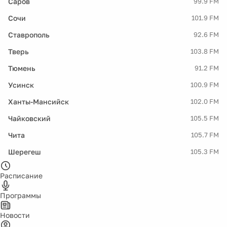
Саров
99.9 FM
Сочи
101.9 FM
Ставрополь
92.6 FM
Тверь
103.8 FM
Тюмень
91.2 FM
Усинск
100.9 FM
Ханты-Мансийск
102.0 FM
Чайковский
105.5 FM
Чита
105.7 FM
Шерегеш
105.3 FM
Расписание
Программы
Новости