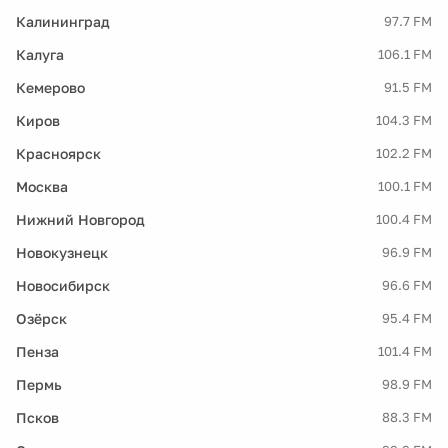
Калининград
97.7 FM
Калуга
106.1 FM
Кемерово
91.5 FM
Киров
104.3 FM
Красноярск
102.2 FM
Москва
100.1 FM
Нижний Новгород
100.4 FM
Новокузнецк
96.9 FM
Новосибирск
96.6 FM
Озёрск
95.4 FM
Пенза
101.4 FM
Пермь
98.9 FM
Псков
88.3 FM