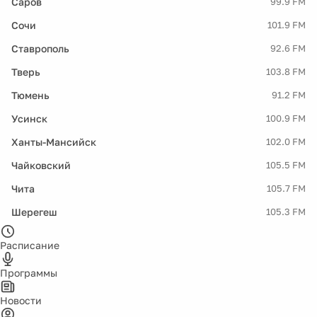
Саров
99.9 FM
Сочи
101.9 FM
Ставрополь
92.6 FM
Тверь
103.8 FM
Тюмень
91.2 FM
Усинск
100.9 FM
Ханты-Мансийск
102.0 FM
Чайковский
105.5 FM
Чита
105.7 FM
Шерегеш
105.3 FM
Расписание
Программы
Новости