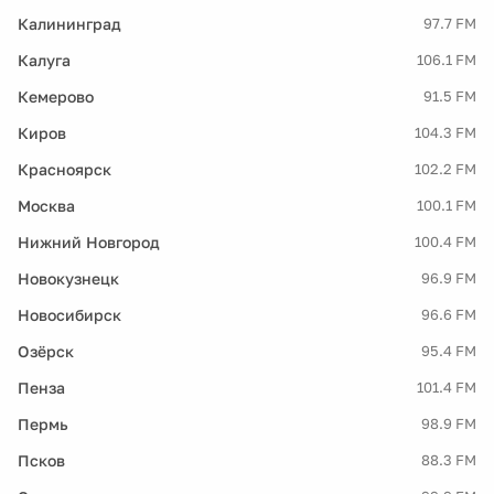
Калининград
97.7 FM
Калуга
106.1 FM
Кемерово
91.5 FM
Киров
104.3 FM
Красноярск
102.2 FM
Москва
100.1 FM
Нижний Новгород
100.4 FM
Новокузнецк
96.9 FM
Новосибирск
96.6 FM
Озёрск
95.4 FM
Пенза
101.4 FM
Пермь
98.9 FM
Псков
88.3 FM