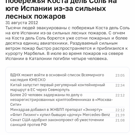
побережья Коста дель Соль на
юге Испании из-за сильных
лесных пожаров
31 августа 2012
Тысячи людей эвакуированы с побережья Коста дель Соль
на юге Испании из-за сильных лесных пожаров. С огнем
на Коста дель Соль борются уже сотни пожарных и более
десятка единиц авиатехники. Раздуваемый сильным
ветром пожар быстро распространяется и приблизился к
курорту Марбелья. В июле во время пожаров на севере
Испании в Каталонии погибли четыре человека.
ВДНХ может войти в основной список Всемирного
23:05
наследия ЮНЕСКО
Китай запустит первый регулярный контейнерный
22:34
маршрут в ЕС через Севморпуть
Более 20 человек задержаны по делу о
22:12
незарегистрированных криптообменниках в «Москва-
Сити»
Минздрав добавил в ЖНВЛП препарат «Энхерту»
22:12
«Флит Лизинг» купил бывшую «дочку» Mercedes-Benz
21:39
Сенат США одобрил законопроект об ужесточении
21:08
санкций против РФ