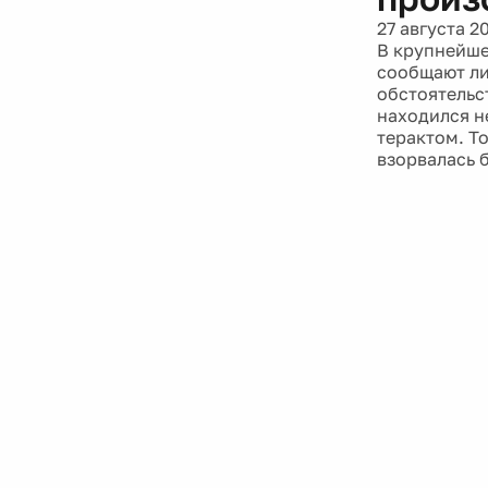
27 августа 2
В крупнейше
сообщают лиш
обстоятельс
находился н
терактом. Т
взорвалась 