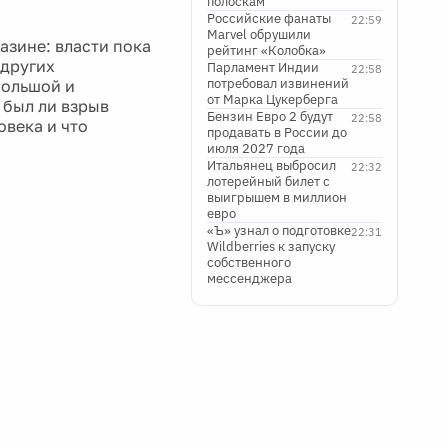
полоскам
Российские фанаты
22:59
Marvel обрушили
азине: власти пока
рейтинг «Колобка»
 других
Парламент Индии
22:58
потребовал извинений
большой и
от Марка Цукерберга
 был ли взрыв
Бензин Евро 2 будут
22:58
овека и что
продавать в России до
июля 2027 года
Итальянец выбросил
22:32
лотерейный билет с
выигрышем в миллион
евро
«Ъ» узнал о подготовке
22:31
Wildberries к запуску
собственного
мессенджера