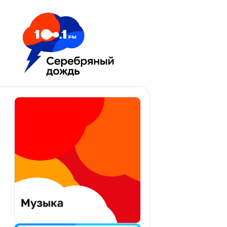
Москва 100.1 FM
Апатиты
Астрахань
Волгоград
Вологда
Екатеринбург
Иваново
Казань
Калининград
Калуга