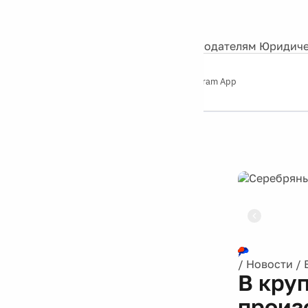
События
Контакты
О нас
Экскурсии
Silver Studio
Рекламодателям
Юридиче
Слушайте
App Store
Google Play
Telegram App
Серебряный
дождь
12+
Реклама
/
Новости
/
В кру
произ