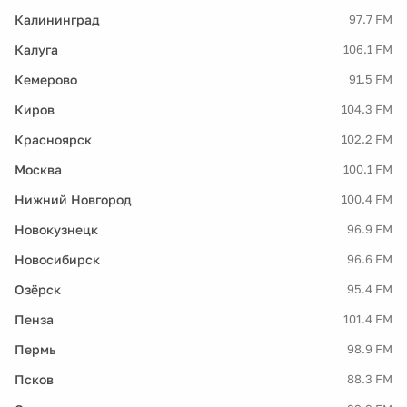
Калининград
97.7 FM
Калуга
106.1 FM
Кемерово
91.5 FM
Киров
104.3 FM
Красноярск
102.2 FM
Москва
100.1 FM
Нижний Новгород
100.4 FM
Новокузнецк
96.9 FM
Новосибирск
96.6 FM
Озёрск
95.4 FM
Пенза
101.4 FM
Пермь
98.9 FM
Псков
88.3 FM