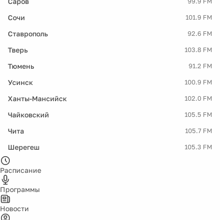
Саров
99.9 FM
Сочи
101.9 FM
Ставрополь
92.6 FM
Тверь
103.8 FM
Тюмень
91.2 FM
Усинск
100.9 FM
Ханты-Мансийск
102.0 FM
Чайковский
105.5 FM
Чита
105.7 FM
Шерегеш
105.3 FM
Расписание
Программы
Новости