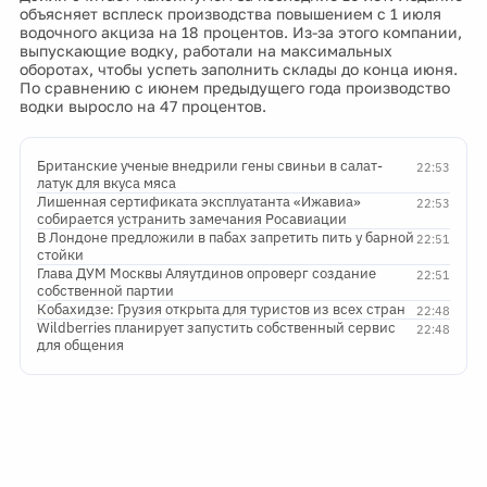
объясняет всплеск производства повышением с 1 июля
водочного акциза на 18 процентов. Из-за этого компании,
выпускающие водку, работали на максимальных
оборотах, чтобы успеть заполнить склады до конца июня.
По сравнению с июнем предыдущего года производство
водки выросло на 47 процентов.
Британские ученые внедрили гены свиньи в салат-
22:53
латук для вкуса мяса
Лишенная сертификата эксплуатанта «Ижавиа»
22:53
собирается устранить замечания Росавиации
В Лондоне предложили в пабах запретить пить у барной
22:51
стойки
Глава ДУМ Москвы Аляутдинов опроверг создание
22:51
собственной партии
Кобахидзе: Грузия открыта для туристов из всех стран
22:48
Wildberries планирует запустить собственный сервис
22:48
для общения