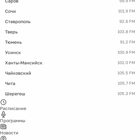
Саров
99.9 FM
Сочи
101.9 FM
Ставрополь
92.6 FM
Тверь
103.8 FM
Тюмень
91.2 FM
Усинск
100.9 FM
Ханты-Мансийск
102.0 FM
Чайковский
105.5 FM
Чита
105.7 FM
Шерегеш
105.3 FM
Расписание
Программы
Новости