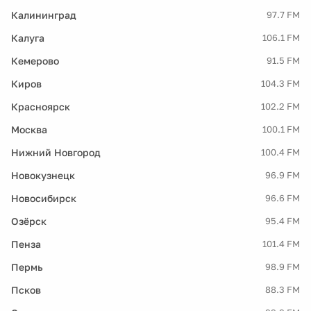
Калининград
97.7 FM
Калуга
106.1 FM
Кемерово
91.5 FM
Киров
104.3 FM
Красноярск
102.2 FM
Москва
100.1 FM
Нижний Новгород
100.4 FM
Новокузнецк
96.9 FM
Новосибирск
96.6 FM
Озёрск
95.4 FM
Пенза
101.4 FM
Пермь
98.9 FM
Псков
88.3 FM