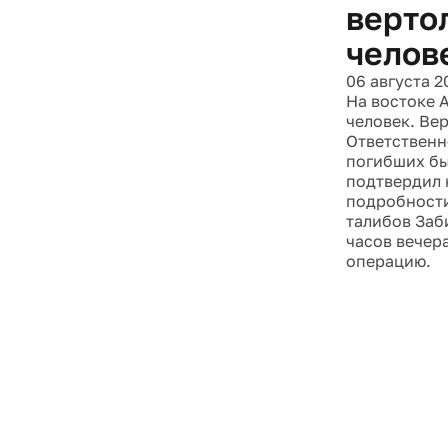
верто
челов
06 августа 2
На востоке 
человек. Вер
Ответственн
погибших б
подтвердил 
подробности
талибов Заб
часов вечер
операцию.