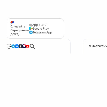
App Store
Слушайте
Google Play
Серебряный
Telegram App
дождь
О НАС
ЭКСК
12+
🍪
Мы используем cookie для улучшения работы сайта.