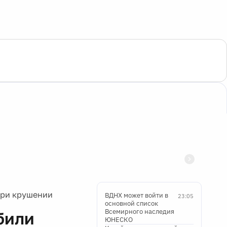
при крушении
ВДНХ может войти в
23:05
основной список
Всемирного наследия
били
ЮНЕСКО