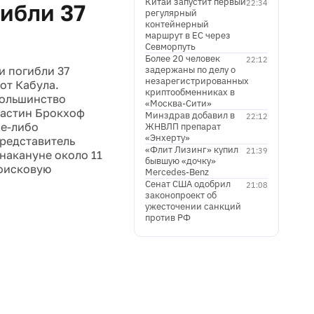
Китай запустит первый
22:34
ибли 37
регулярный
контейнерный
маршрут в ЕС через
Севморпуть
Более 20 человек
22:12
и погибли 37
задержаны по делу о
незарегистрированных
 от Кабула.
криптообменниках в
Большинство
«Москва-Сити»
астин Брокхоф
Минздрав добавил в
22:12
ие-либо
ЖНВЛП препарат
«Энхерту»
Представитель
«Флит Лизинг» купил
21:39
накануне около 11
бывшую «дочку»
поисковую
Mercedes-Benz
Сенат США одобрил
21:08
законопроект об
ужесточении санкций
против РФ