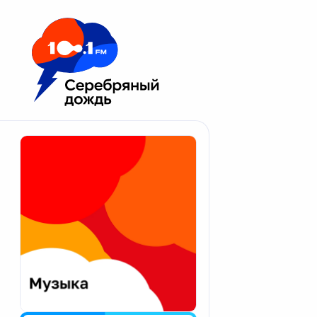
Москва 100.1 FM
Апатиты
Астрахань
Волгоград
Вологда
Екатеринбург
Иваново
Казань
Калининград
Калуга