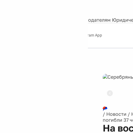
События
Контакты
О нас
Экскурсии
Silver Studio
Рекламодателям
Юридиче
Слушайте
App Store
Google Play
Telegram App
Серебряный
дождь
12+
Реклама
/
Новости
/
погибли 37 
На во