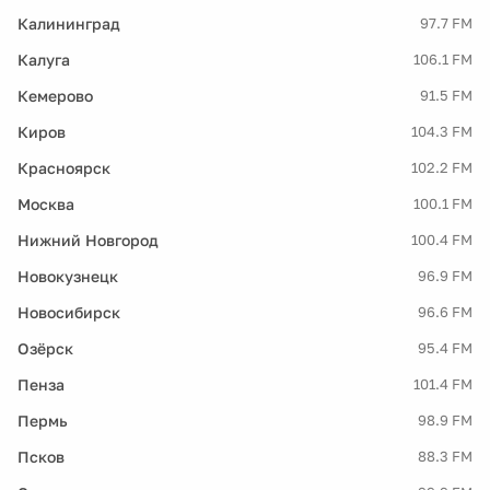
Калининград
97.7 FM
Калуга
106.1 FM
Кемерово
91.5 FM
Киров
104.3 FM
Красноярск
102.2 FM
Москва
100.1 FM
Нижний Новгород
100.4 FM
Новокузнецк
96.9 FM
Новосибирск
96.6 FM
Озёрск
95.4 FM
Пенза
101.4 FM
Пермь
98.9 FM
Псков
88.3 FM