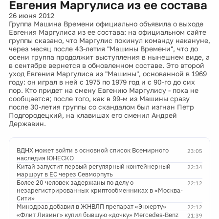
Евгения Маргулиса из ее состава
26 июня 2012
Группа Машина Времени официально объявила о выходе
Евгения Маргулиса из ее состава: на официальном сайте
группы сказано, что Маргулис покинул команду накануне,
через месяц после 43-летия "Машины Времени", что до
осени группа продолжит выступления в нынешнем виде, а
в сентябре вернется в обновленном составе. Это второй
уход Евгения Маргулиса из "Машины", основанной в 1969
году: он играл в ней с 1975 по 1979 год и с 90-го до сих
пор. Кто придет на смену Евгению Маргулису - пока не
сообщается; после того, как в 99-м из Машины сразу
после 30-летия группы со скандалом был изгнан Петр
Подгородецкий, на клавишах его сменил Андрей
Державин.
ВДНХ может войти в основной список Всемирного
23:05
наследия ЮНЕСКО
Китай запустит первый регулярный контейнерный
22:34
маршрут в ЕС через Севморпуть
Более 20 человек задержаны по делу о
22:12
незарегистрированных криптообменниках в «Москва-
Сити»
Минздрав добавил в ЖНВЛП препарат «Энхерту»
22:12
«Флит Лизинг» купил бывшую «дочку» Mercedes-Benz
21:39