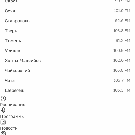
Саров
99.9 FM
Сочи
101.9 FM
Ставрополь
92.6 FM
Тверь
103.8 FM
Тюмень
91.2 FM
Усинск
100.9 FM
Ханты-Мансийск
102.0 FM
Чайковский
105.5 FM
Чита
105.7 FM
Шерегеш
105.3 FM
Расписание
Программы
Новости