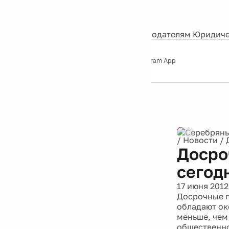
События
Контакты
О нас
Экскурсии
Silver Studio
Рекламодателям
Юридиче
Слушайте
App Store
Google Play
Telegram App
Серебряный
дождь
12+
/
Новости
/
Досро
сегод
17 июня 2012
Досрочные п
обладают ок
меньше, чем
общественно