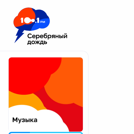
Москва 100.1 FM
Апатиты
Астрахань
Волгоград
Вологда
Екатеринбург
Иваново
Казань
Калининград
Калуга