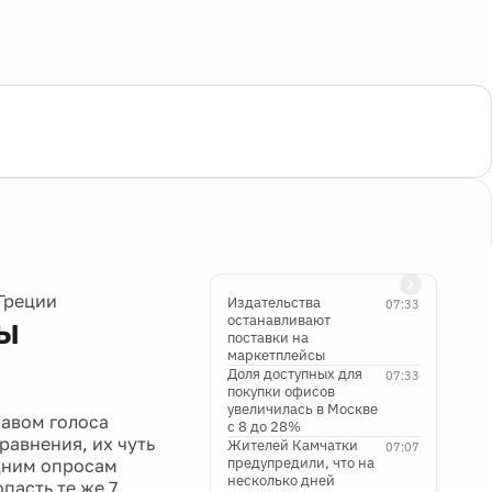
Греции
Издательства
07:33
ы
останавливают
поставки на
маркетплейсы
Доля доступных для
07:33
покупки офисов
увеличилась в Москве
равом голоса
с 8 до 28%
равнения, их чуть
Жителей Камчатки
07:07
предупредили, что на
дним опросам
несколько дней
пасть те же 7