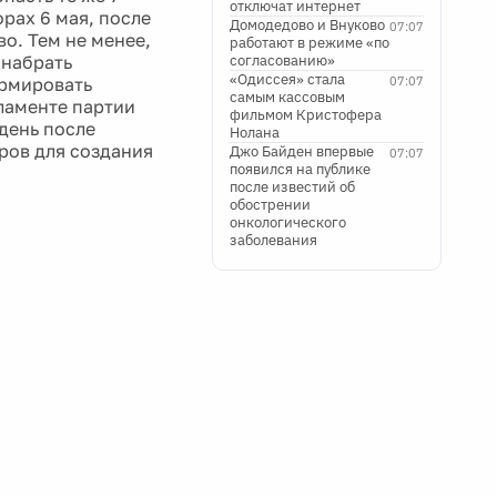
отключат интернет
рах 6 мая, после
Домодедово и Внуково
07:07
о. Тем не менее,
работают в режиме «по
 набрать
согласованию»
«Одиссея» стала
ормировать
07:07
самым кассовым
ламенте партии
фильмом Кристофера
день после
Нолана
еров для создания
Джо Байден впервые
07:07
появился на публике
после известий об
обострении
онкологического
заболевания