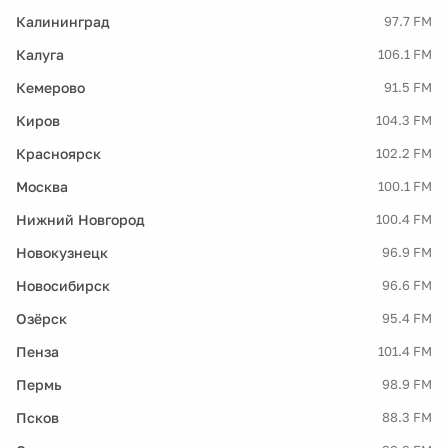
Калининград
97.7 FM
Калуга
106.1 FM
Кемерово
91.5 FM
Киров
104.3 FM
Красноярск
102.2 FM
Москва
100.1 FM
Нижний Новгород
100.4 FM
Новокузнецк
96.9 FM
Новосибирск
96.6 FM
Озёрск
95.4 FM
Пенза
101.4 FM
Пермь
98.9 FM
Псков
88.3 FM