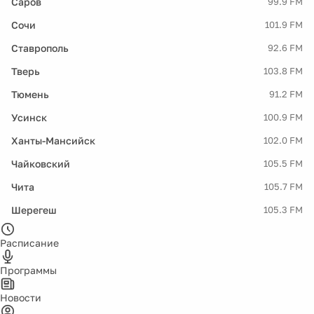
Саров
99.9 FM
Сочи
101.9 FM
Ставрополь
92.6 FM
Тверь
103.8 FM
Тюмень
91.2 FM
Усинск
100.9 FM
Ханты-Мансийск
102.0 FM
Чайковский
105.5 FM
Чита
105.7 FM
Шерегеш
105.3 FM
Расписание
Программы
Новости