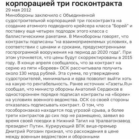
корпорацией три госконтракта
29 мая 2012
Минобороны заключило с Объединенной
судостроительной корпорацией три госконтракта на
создание атомного подводного крейсера класса "Борей" и
поставку еще четырех подлодок этого класса с
баллистическими ракетами. В Минобороны говорят, что
контракты подписаны "на взаимоприемлемых условиях, в
соответствии с ценами и сроками, предусмотренными
госпрограммой вооружения на период до 2020 года". При
этом уточняется, что цены будут скорректированы в 2015
году. В конце апреля сообщалось, что за контракт на
серию из пяти «Бореев» ОСК рассчитывала получить
около 130 млрд рублей. Эта сумма, по утверждению
судостроителей, минимальна и едва позволит выйти хоть
на какую-то рентабельность. Ранее источник «Газеты.Ru»
сообщал, что министр обороны Анатолий Сердюков в
одностороннем порядке подписал контракты на «Бореи»
на условиях военного ведомства. ОСК со своей стороны
отказалась подписывать контракт. О том, что
гособоронзаказ находится под угрозой срыва, а более
трети контрактов до сих пор не размещено, заявил во
время своей поездки в Нижний Тагил на Уралвагонзавод
президент Путин. Курирующий ВПК вице-премьер
Дмитрий Рогозин признал, что расхождения в цене
между военным ведомством и оборонными