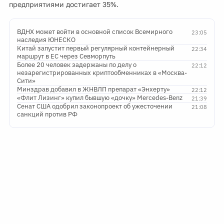
предприятиями достигает 35%.
ВДНХ может войти в основной список Всемирного
23:05
наследия ЮНЕСКО
Китай запустит первый регулярный контейнерный
22:34
маршрут в ЕС через Севморпуть
Более 20 человек задержаны по делу о
22:12
незарегистрированных криптообменниках в «Москва-
Сити»
Минздрав добавил в ЖНВЛП препарат «Энхерту»
22:12
«Флит Лизинг» купил бывшую «дочку» Mercedes-Benz
21:39
Сенат США одобрил законопроект об ужесточении
21:08
санкций против РФ