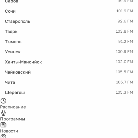
Саров
99.9 FM
Сочи
101.9 FM
Ставрополь
92.6 FM
Тверь
103.8 FM
Тюмень
91.2 FM
Усинск
100.9 FM
Ханты-Мансийск
102.0 FM
Чайковский
105.5 FM
Чита
105.7 FM
Шерегеш
105.3 FM
Расписание
Программы
Новости