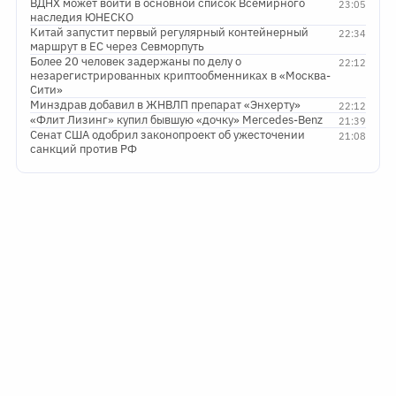
ВДНХ может войти в основной список Всемирного
23:05
наследия ЮНЕСКО
Китай запустит первый регулярный контейнерный
22:34
маршрут в ЕС через Севморпуть
Более 20 человек задержаны по делу о
22:12
незарегистрированных криптообменниках в «Москва-
Сити»
Минздрав добавил в ЖНВЛП препарат «Энхерту»
22:12
«Флит Лизинг» купил бывшую «дочку» Mercedes-Benz
21:39
Сенат США одобрил законопроект об ужесточении
21:08
санкций против РФ