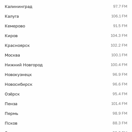
Калининград
97.7 FM
Калуга
106.1 FM
Кемерово
91.5 FM
Киров
104.3 FM
Красноярск
102.2 FM
Москва
100.1 FM
Нижний Новгород
100.4 FM
Новокузнецк
96.9 FM
Новосибирск
96.6 FM
Озёрск
95.4 FM
Пенза
101.4 FM
Пермь
98.9 FM
Псков
88.3 FM