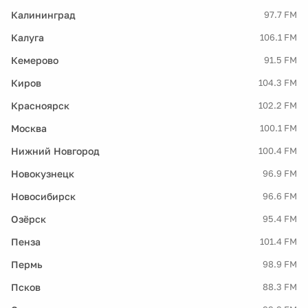
Калининград
97.7 FM
Калуга
106.1 FM
Кемерово
91.5 FM
Киров
104.3 FM
Красноярск
102.2 FM
Москва
100.1 FM
Нижний Новгород
100.4 FM
Новокузнецк
96.9 FM
Новосибирск
96.6 FM
Озёрск
95.4 FM
Пенза
101.4 FM
Пермь
98.9 FM
Псков
88.3 FM