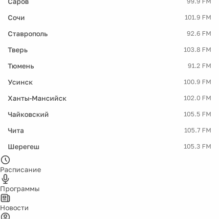
Саров
99.9 FM
Сочи
101.9 FM
Ставрополь
92.6 FM
Тверь
103.8 FM
Тюмень
91.2 FM
Усинск
100.9 FM
Ханты-Мансийск
102.0 FM
Чайковский
105.5 FM
Чита
105.7 FM
Шерегеш
105.3 FM
Расписание
Программы
Новости