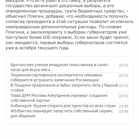
выборов. «То есть ушел в отставку, в результате
государство организует досрочные выборы, а это
определенные процедуры, трата бюджетных средств», –
объяснил Плигин, добавив, что необходимость получать
согласие президента в этой ситуации позволит исключить
неоправданные дополнительные расходы. По словам
Плигина, к законопроекту о выборах губернаторов уже
поступило более 100 поправок. Если закон будет принят,
как ожидается, первые выборы губернаторов состоятся
уже в октябре текущего года.
Британские ученые внедрили гены свиньи в салат-
22:53
латук для вкуса мяса
Лишенная сертификата эксплуатанта «Ижавиа»
22:53
собирается устранить замечания Росавиации
В Лондоне предложили в пабах запретить пить у барной
22:51
стойки
Глава ДУМ Москвы Аляутдинов опроверг создание
22:51
собственной партии
Кобахидзе: Грузия открыта для туристов из всех стран
22:48
Wildberries планирует запустить собственный сервис
22:48
для общения