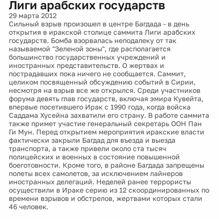
Лиги арабских государств
29 марта 2012
Сильный взрыв произошел в центре Багдада - в день
открытия в иракской столице саммита Лиги арабских
государств. Бомба взорвалась неподалеку от так
называемой "Зеленой зоны", где располагается
большинство государственных учреждений и
иностранных представительств. О жертвах и
пострадавших пока ничего не сообщается. Саммит,
целиком посвященный обсуждению событий в Сирии,
несмотря на взрыв все же открылся. Среди участников
форума девять глав государств, включая эмира Кувейта,
впервые посетившего Ирак с 1990 года, когда войска
Саддама Хусейна захватили его страну. В работе саммита
также примет участие генеральный секретарь ООН Пан
Ги Мун. Перед открытием мероприятия иракские власти
фактически закрыли Багдад для въезда и выезда
транспорта, а также привели около ста тысяч
полицейских и военных в состояние повышенной
боеготовности. Кроме того, в районе Багдада запрещены
полеты всех самолетов, за исключением лайнеров
иностранных делегаций. Неделей ранее террористы
осуществили в Ираке серию из 12 скоординированных по
времени взрывов и обстрелов, жертвами которых стали
46 человек.