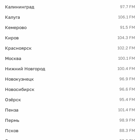
Калининград
97.7 FM
Калуга
106.1 FM
Кемерово
91.5 FM
Киров
104.3 FM
Красноярск
102.2 FM
Москва
100.1 FM
Нижний Новгород
100.4 FM
Новокузнецк
96.9 FM
Новосибирск
96.6 FM
Озёрск
95.4 FM
Пенза
101.4 FM
Пермь
98.9 FM
Псков
88.3 FM