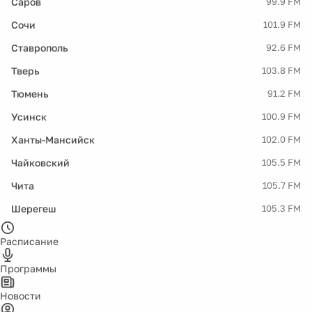
Саров
99.9 FM
Сочи
101.9 FM
Ставрополь
92.6 FM
Тверь
103.8 FM
Тюмень
91.2 FM
Усинск
100.9 FM
Ханты-Мансийск
102.0 FM
Чайковский
105.5 FM
Чита
105.7 FM
Шерегеш
105.3 FM
Расписание
Программы
Новости