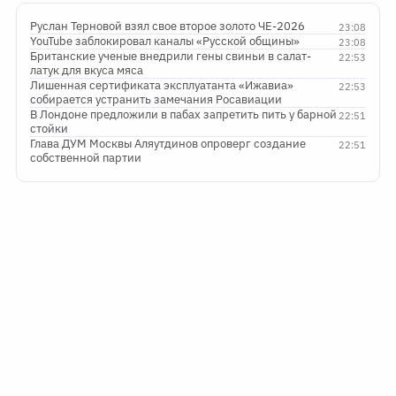
Руслан Терновой взял свое второе золото ЧЕ-2026
23:08
YouTube заблокировал каналы «Русской общины»
23:08
Британские ученые внедрили гены свиньи в салат-
22:53
латук для вкуса мяса
Лишенная сертификата эксплуатанта «Ижавиа»
22:53
собирается устранить замечания Росавиации
В Лондоне предложили в пабах запретить пить у барной
22:51
стойки
Глава ДУМ Москвы Аляутдинов опроверг создание
22:51
собственной партии