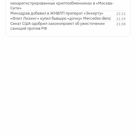
незарегистрированных криптообменниках в «Москва-
Сити»
Минздрав добавил в ЖНВЛП препарат «Энхерту»
22:12
«Флит Лизинг» купил бывшую «дочку» Mercedes-Benz
21:39
Сенат США одобрил законопроект об ужесточении
21:08
санкций против РФ