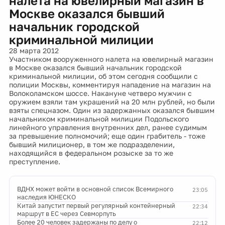
налета на ювелирный магазин в
Москве оказался бывший
начальник городской
криминальной милиции
28 марта 2012
Участником вооруженного налета на ювелирный магазин
в Москве оказался бывший начальник городской
криминальной милиции, об этом сегодня сообщили с
полиции Москвы, комментируя нападение на магазин на
Волоколамском шоссе. Накануне четверо мужчин с
оружием взяли там украшений на 20 млн рублей, но были
взяты спецназом. Один из задержанных оказался бывшим
начальником криминальной милиции Подольского
линейного управления внутренних дел, ранее судимым
за превышение полномочий; еще один грабитель - тоже
бывший милиционер, в том же подразделении,
находящийся в федеральном розыске за то же
преступление.
ВДНХ может войти в основной список Всемирного
23:05
наследия ЮНЕСКО
Китай запустит первый регулярный контейнерный
22:34
маршрут в ЕС через Севморпуть
Более 20 человек задержаны по делу о
22:12