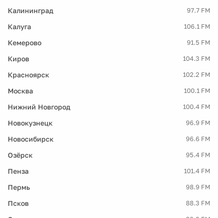
Калининград
97.7 FM
Калуга
106.1 FM
Кемерово
91.5 FM
Киров
104.3 FM
Красноярск
102.2 FM
Москва
100.1 FM
Нижний Новгород
100.4 FM
Новокузнецк
96.9 FM
Новосибирск
96.6 FM
Озёрск
95.4 FM
Пенза
101.4 FM
Пермь
98.9 FM
Псков
88.3 FM