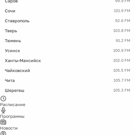
Саров
99.9 FM
Сочи
101.9 FM
Ставрополь
92.6 FM
Тверь
103.8 FM
Тюмень
91.2 FM
Усинск
100.9 FM
Ханты-Мансийск
102.0 FM
Чайковский
105.5 FM
Чита
105.7 FM
Шерегеш
105.3 FM
Расписание
Программы
Новости