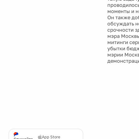
проводилось
моменты и н
Он также до
обсуждать н
срочности з
мэра Москвы
митинги сер
убытки бюдж
мэрии Москв
демонстраци
App Store