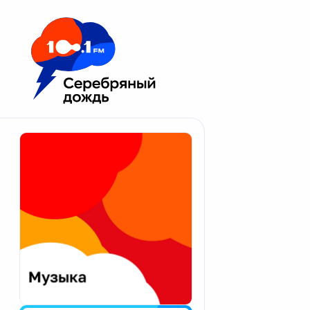
Москва 100.1 FM
Апатиты
Астрахань
Волгоград
Вологда
Екатеринбург
Иваново
Казань
Калининград
Калуга