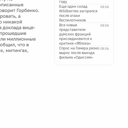
году
рописанные
Еще один склад
08:06
оворит Горбенко.
Wildberries загорелся
ровать, а
после атаки
беспилотников
о никакой
Все новые
08:06
з доклада вице-
представители
о прошедшие
думских фракций
сли миллионные
присоединяются к
критике «Яблока»
общил, что в
Спрос на Гомера резко
08:06
х, митингах,
вырос после выхода
фильма «Одиссея»