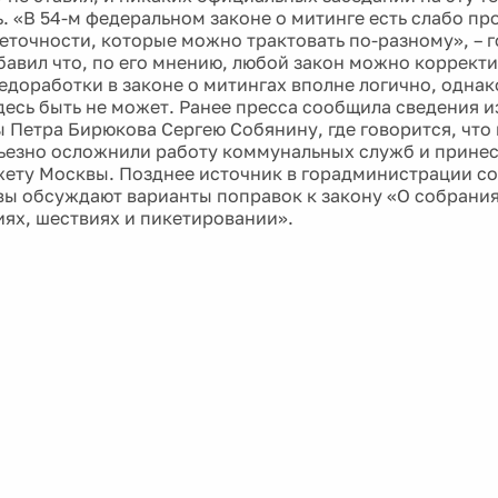
. «В 54-м федеральном законе о митинге есть слабо п
еточности, которые можно трактовать по-разному», – г
бавил что, по его мнению, любой закон можно корректи
едоработки в законе о митингах вполне логично, однак
десь быть не может. Ранее пресса сообщила сведения и
 Петра Бирюкова Сергею Собянину, где говорится, чт
ьезно осложнили работу коммунальных служб и прине
ету Москвы. Позднее источник в горадминистрации со
ы обсуждают варианты поправок к закону «О собрания
ях, шествиях и пикетировании».