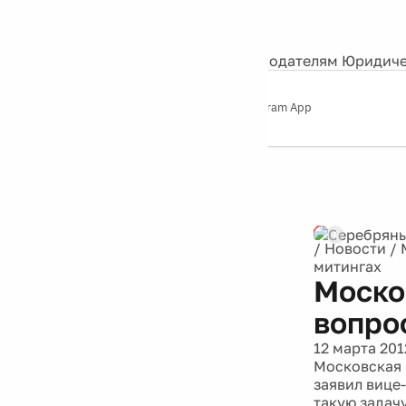
События
Контакты
О нас
Экскурсии
Silver Studio
Рекламодателям
Юридиче
Слушайте
App Store
Google Play
Telegram App
Серебряный
дождь
12+
Реклама
/
Новости
/
митингах
Моско
вопро
12 марта 201
Московская 
заявил вице
такую задачу