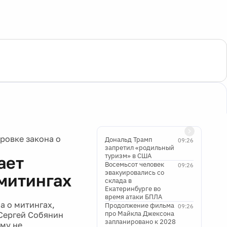
ровке закона о
Дональд Трамп
09:26
запретил «родильный
туризм» в США
ает
Восемьсот человек
09:26
эвакуировались со
 митингах
склада в
Екатеринбурге во
время атаки БПЛА
а о митингах,
Продолжение фильма
09:26
про Майкла Джексона
 Сергей Собянин
запланировано к 2028
ему не