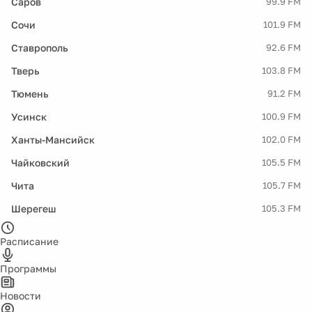
Саров
99.9 FM
Сочи
101.9 FM
Ставрополь
92.6 FM
Тверь
103.8 FM
Тюмень
91.2 FM
Усинск
100.9 FM
Ханты-Мансийск
102.0 FM
Чайковский
105.5 FM
Чита
105.7 FM
Шерегеш
105.3 FM
Расписание
Программы
Новости