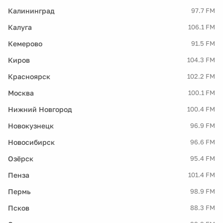
Калининград
97.7 FM
Калуга
106.1 FM
Кемерово
91.5 FM
Киров
104.3 FM
Красноярск
102.2 FM
Москва
100.1 FM
Нижний Новгород
100.4 FM
Новокузнецк
96.9 FM
Новосибирск
96.6 FM
Озёрск
95.4 FM
Пенза
101.4 FM
Пермь
98.9 FM
Псков
88.3 FM