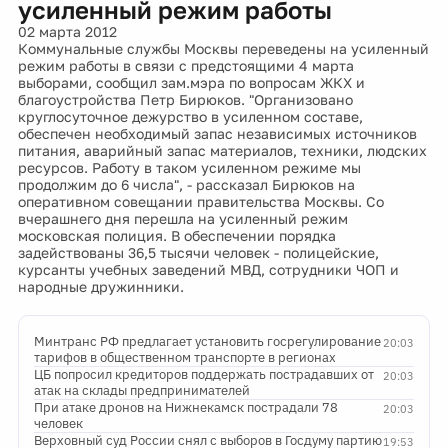
усиленный режим работы
02 марта 2012
Коммунальные службы Москвы переведены на усиленный
режим работы в связи с предстоящими 4 марта
выборами, сообщил зам.мэра по вопросам ЖКХ и
благоустройства Петр Бирюков. "Организовано
круглосуточное дежурство в усиленном составе,
обеспечен необходимый запас независимых источников
питания, аварийный запас материалов, техники, людских
ресурсов. Работу в таком усиленном режиме мы
продолжим до 6 числа", - рассказал Бирюков на
оперативном совещании правительства Москвы. Со
вчерашнего дня перешла на усиленный режим
московская полиция. В обеспечении порядка
задействованы 36,5 тысячи человек - полицейские,
курсанты учебных заведений МВД, сотрудники ЧОП и
народные дружинники.
Минтранс РФ предлагает установить госрегулирование
20:03
тарифов в общественном транспорте в регионах
ЦБ попросил кредиторов поддержать пострадавших от
20:03
атак на склады предпринимателей
При атаке дронов на Нижнекамск пострадали 78
20:03
человек
Верховный суд России снял с выборов в Госдуму партию
19:53