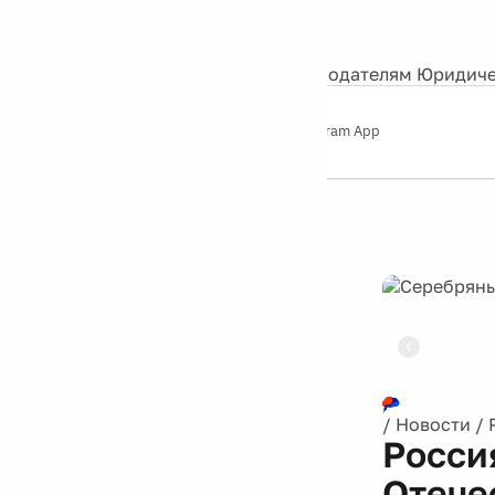
События
Контакты
О нас
Экскурсии
Silver Studio
Рекламодателям
Юридиче
Слушайте
App Store
Google Play
Telegram App
Серебряный
дождь
12+
Реклама
/
Новости
/
Росси
Отече