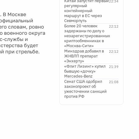
Китай запустит первый
22:34
регулярный
контейнерный
. В Москве
маршрут в ЕС через
л официальный
Севморпуть
Более 20 человек
его словам, ровно
22:12
задержаны по делу о
о военного округа
незарегистрированных
сс-службы и
криптообменниках в
стерства будет
«Москва-Сити»
й при стрельбе.
Минздрав добавил в
22:12
ЖНВЛП препарат
«Энхерту»
«Флит Лизинг» купил
21:39
бывшую «дочку»
Mercedes-Benz
Сенат США одобрил
21:08
законопроект об
ужесточении санкций
против РФ