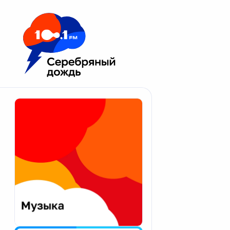
Москва 100.1 FM
Апатиты
Астрахань
Волгоград
Вологда
Екатеринбург
Иваново
Казань
Калининград
Калуга