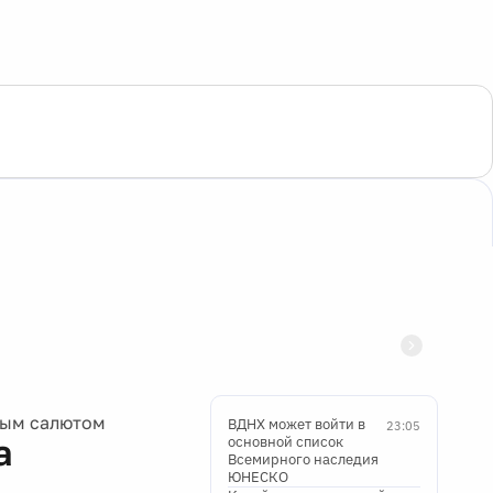
ным салютом
ВДНХ может войти в
23:05
а
основной список
Всемирного наследия
ЮНЕСКО