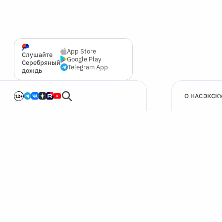
App Store
Слушайте
Google Play
Серебряный
Telegram App
дождь
О НАС
ЭКСК
12+
🍪
Мы используем cookie для улучшения работы сайта.