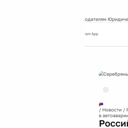
События
Контакты
О нас
Экскурсии
Silver Studio
Рекламодателям
Юридиче
Слушайте
App Store
Google Play
Telegram App
Серебряный
дождь
12+
Реклама
/
Новости
/
в автоавари
Росси