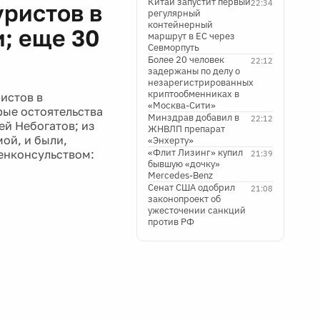
Китай запустит первый
22:34
уристов в
регулярный
контейнерный
; еще 30
маршрут в ЕС через
Севморпуть
Более 20 человек
22:12
задержаны по делу о
незарегистрированных
криптообменниках в
истов в
«Москва-Сити»
рые остоятельства
Минздрав добавил в
22:12
ей Небогатов; из
ЖНВЛП препарат
мой, и были,
«Энхерту»
«Флит Лизинг» купил
генконсульством:
21:39
бывшую «дочку»
Mercedes-Benz
Сенат США одобрил
21:08
законопроект об
ужесточении санкций
против РФ