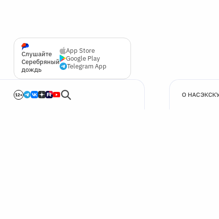
App Store
Слушайте
Google Play
Серебряный
Telegram App
дождь
О НАС
ЭКСК
12+
🍪
Мы используем cookie для улучшения работы сайта.