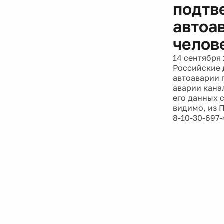
подтв
автоа
челов
14 сентября 
Российские 
автоаварии 
аварии кана
его данных с
видимо, из 
8-10-30-697-