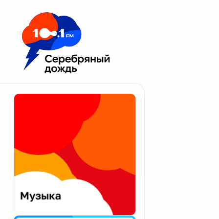
Москва 100.1 FM
Апатиты
Астрахань
Волгоград
Вологда
Екатеринбург
Иваново
Казань
Калининград
Калуга