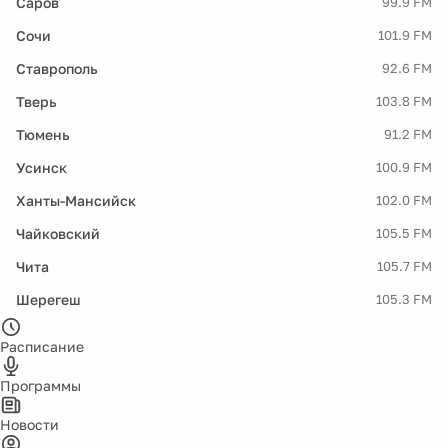
Саров
99.9 FM
Сочи
101.9 FM
Ставрополь
92.6 FM
Тверь
103.8 FM
Тюмень
91.2 FM
Усинск
100.9 FM
Ханты-Мансийск
102.0 FM
Чайковский
105.5 FM
Чита
105.7 FM
Шерегеш
105.3 FM
Расписание
Программы
Новости