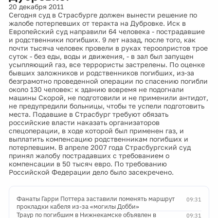
20 декабря 2011
Сегодня суд в Страсбурге должен вынести решение по
жалобе потерпевших от теракта на Дубровке. Иск в
Европейский суд направили 64 человека - пострадавшие
и родственники погибших. 9 лет назад, после того, как
почти тысяча человек провели в руках тероолристов трое
суток - без еды, воды и движения, - в зал был запущен
усыпляющий газ, все террористы застрелены. По оценке
бывших заложников и родственников погибших, из-за
безграмотно проведенной операции по спасению погибли
около 130 человек: к зданию вовремя не подогнали
машины Скорой, не подготовили и не применили антидот,
не предупредили больницы, чтобы те успели подготовить
места. Подавшие в Страсбург требуют обязать
российские власти наказать организаторов
спецоперации, в ходе которой был применен газ, и
выплатить компенсацию родственникам погибших и
потерпевшим. В апреле 2007 года Страсбургский суд
принял жалобу пострадавших с требованием о
компенсации в 50 тысяч евро. По требованию
Российской Федерации дело было засекречено.
Фанаты Гарри Поттера заставили поменять маршрут
09:31
прокладки кабеля из-за «могилы Добби»
Траур по погибшим в Нижнекамске объявлен в
09:31