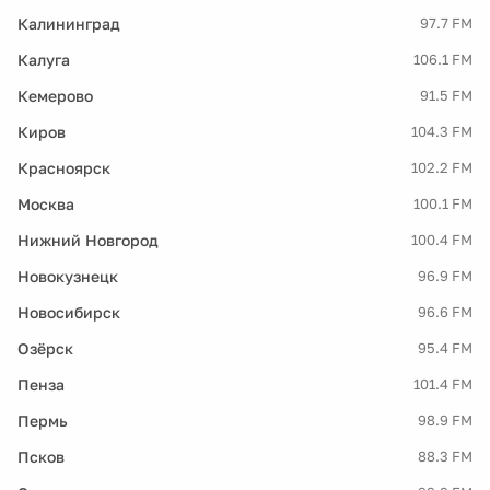
Калининград
97.7 FM
Калуга
106.1 FM
Кемерово
91.5 FM
Киров
104.3 FM
Красноярск
102.2 FM
Москва
100.1 FM
Нижний Новгород
100.4 FM
Новокузнецк
96.9 FM
Новосибирск
96.6 FM
Озёрск
95.4 FM
Пенза
101.4 FM
Пермь
98.9 FM
Псков
88.3 FM