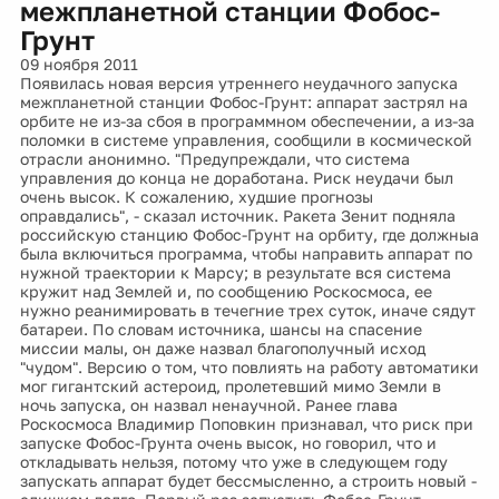
межпланетной станции Фобос-
Грунт
09 ноября 2011
Появилась новая версия утреннего неудачного запуска
межпланетной станции Фобос-Грунт: аппарат застрял на
орбите не из-за сбоя в программном обеспечении, а из-за
поломки в системе управления, сообщили в космической
отрасли анонимно. "Предупреждали, что система
управления до конца не доработана. Риск неудачи был
очень высок. К сожалению, худшие прогнозы
оправдались", - сказал источник. Ракета Зенит подняла
российскую станцию Фобос-Грунт на орбиту, где должныа
была включиться программа, чтобы направить аппарат по
нужной траектории к Марсу; в результате вся система
кружит над Землей и, по сообщению Роскосмоса, ее
нужно реанимировать в течегние трех суток, иначе сядут
батареи. По словам источника, шансы на спасение
миссии малы, он даже назвал благополучный исход
"чудом". Версию о том, что повлиять на работу автоматики
мог гигантский астероид, пролетевший мимо Земли в
ночь запуска, он назвал ненаучной. Ранее глава
Роскосмоса Владимир Поповкин признавал, что риск при
запуске Фобос-Грунта очень высок, но говорил, что и
откладывать нельзя, потому что уже в следующем году
запускать аппарат будет бессмысленно, а строить новый -