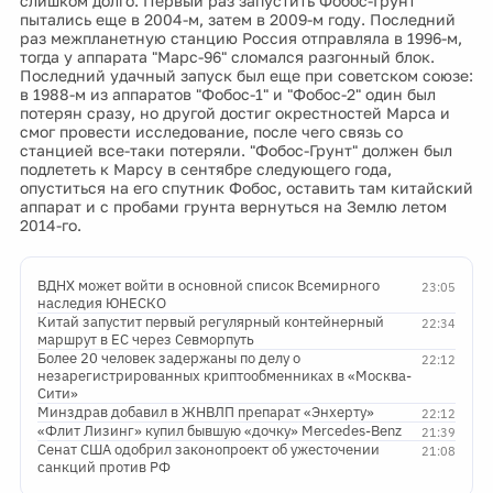
слишком долго. Первый раз запустить Фобос-Грунт
пытались еще в 2004-м, затем в 2009-м году. Последний
раз межпланетную станцию Россия отправляла в 1996-м,
тогда у аппарата "Марс-96" сломался разгонный блок.
Последний удачный запуск был еще при советском союзе:
в 1988-м из аппаратов "Фобос-1" и "Фобос-2" один был
потерян сразу, но другой достиг окрестностей Марса и
смог провести исследование, после чего связь со
станцией все-таки потеряли. "Фобос-Грунт" должен был
подлететь к Марсу в сентябре следующего года,
опуститься на его спутник Фобос, оставить там китайский
аппарат и с пробами грунта вернуться на Землю летом
2014-го.
ВДНХ может войти в основной список Всемирного
23:05
наследия ЮНЕСКО
Китай запустит первый регулярный контейнерный
22:34
маршрут в ЕС через Севморпуть
Более 20 человек задержаны по делу о
22:12
незарегистрированных криптообменниках в «Москва-
Сити»
Минздрав добавил в ЖНВЛП препарат «Энхерту»
22:12
«Флит Лизинг» купил бывшую «дочку» Mercedes-Benz
21:39
Сенат США одобрил законопроект об ужесточении
21:08
санкций против РФ