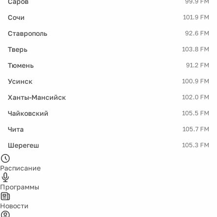
Саров
99.9 FM
Сочи
101.9 FM
Ставрополь
92.6 FM
Тверь
103.8 FM
Тюмень
91.2 FM
Усинск
100.9 FM
Ханты-Мансийск
102.0 FM
Чайковский
105.5 FM
Чита
105.7 FM
Шерегеш
105.3 FM
Расписание
Программы
Новости