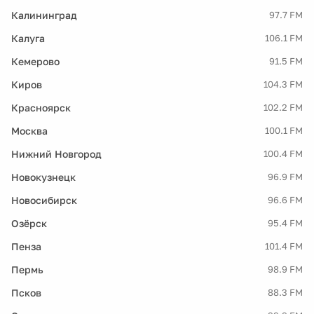
Калининград
97.7 FM
Калуга
106.1 FM
Кемерово
91.5 FM
Киров
104.3 FM
Красноярск
102.2 FM
Москва
100.1 FM
Нижний Новгород
100.4 FM
Новокузнецк
96.9 FM
Новосибирск
96.6 FM
Озёрск
95.4 FM
Пенза
101.4 FM
Пермь
98.9 FM
Псков
88.3 FM