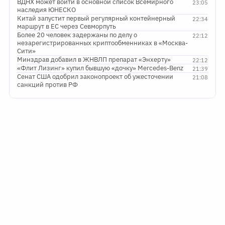
ВДНХ может войти в основной список Всемирного
23:05
наследия ЮНЕСКО
Китай запустит первый регулярный контейнерный
22:34
маршрут в ЕС через Севморпуть
Более 20 человек задержаны по делу о
22:12
незарегистрированных криптообменниках в «Москва-
Сити»
Минздрав добавил в ЖНВЛП препарат «Энхерту»
22:12
«Флит Лизинг» купил бывшую «дочку» Mercedes-Benz
21:39
Сенат США одобрил законопроект об ужесточении
21:08
санкций против РФ