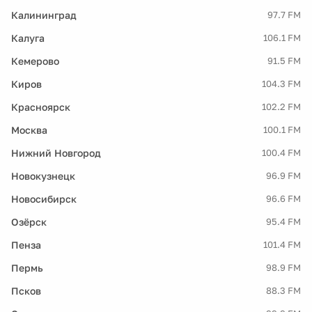
Калининград
97.7 FM
Калуга
106.1 FM
Кемерово
91.5 FM
Киров
104.3 FM
Красноярск
102.2 FM
Москва
100.1 FM
Нижний Новгород
100.4 FM
Новокузнецк
96.9 FM
Новосибирск
96.6 FM
Озёрск
95.4 FM
Пенза
101.4 FM
Пермь
98.9 FM
Псков
88.3 FM