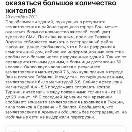
оказаться большое количество
жителей
23 октября 2011
Под обломками зданий, рухнувших в результате
землетрясения в районе турецкого города Ван, может
оказаться большое количество жителей, сообщают
турецкие СМИ. По их же данным, премьер Реджеп
Эрдоган собирается выехать в пострадавший район.
Напомню, ранее сообщалось, что в Ване разрушился
семиэтажный дом, сейчас же информационные агенства
сообщают о больше числе разрушенных зданий. Так же по
предваритетельным данным, в больницы доставлены 50
человек. Около двух часов назад в результате
землетрясения магнитудой 7.6, рухнули здания в городе
Ван и поселке Табанли. Между тем, по турецким данным,
землетрясение было магнитудой 6.6. Сейчас афтершоки
магнитудой 4,4 - 5,6 продолжают сотрясать восток
Турции, интервалы между подземными толчками - от 10
до 20 минут. МЧС соседней Армении тем временем
сообщает: эпицентр землетрясения находился в Турции,
сила толчков в Ереване – 5 баллов. Сообщается, что
землетрясение в Армении обошлось без пострадавших, но
мобильные сети не выдержали перегрузки.