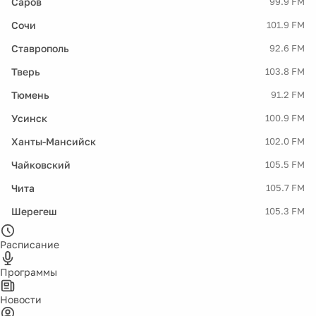
Саров
99.9 FM
Сочи
101.9 FM
Ставрополь
92.6 FM
Тверь
103.8 FM
Тюмень
91.2 FM
Усинск
100.9 FM
Ханты-Мансийск
102.0 FM
Чайковский
105.5 FM
Чита
105.7 FM
Шерегеш
105.3 FM
Расписание
Программы
Новости