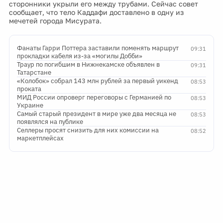
сторонники укрыли его между трубами. Сейчас совет
сообщает, что тело Каддафи доставлено в одну из
мечетей города Мисурата.
Фанаты Гарри Поттера заставили поменять маршрут
09:31
прокладки кабеля из-за «могилы Добби»
Траур по погибшим в Нижнекамске объявлен в
09:31
Татарстане
«Колобок» собрал 143 млн рублей за первый уикенд
08:53
проката
МИД России опроверг переговоры с Германией по
08:53
Украине
Самый старый президент в мире уже два месяца не
08:53
появлялся на публике
Селлеры просят снизить для них комиссии на
08:52
маркетплейсах