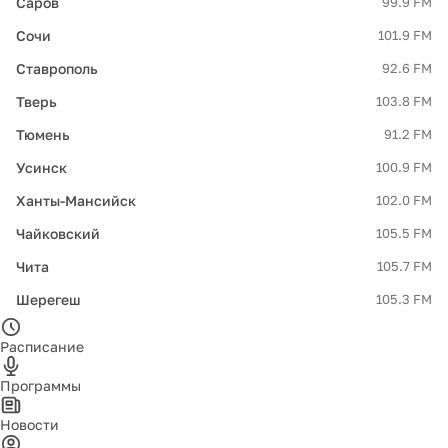
Саров
99.9 FM
Сочи
101.9 FM
Ставрополь
92.6 FM
Тверь
103.8 FM
Тюмень
91.2 FM
Усинск
100.9 FM
Ханты-Мансийск
102.0 FM
Чайковский
105.5 FM
Чита
105.7 FM
Шерегеш
105.3 FM
Расписание
Программы
Новости