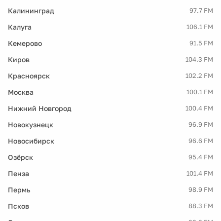
Калининград
97.7 FM
Калуга
106.1 FM
Кемерово
91.5 FM
Киров
104.3 FM
Красноярск
102.2 FM
Москва
100.1 FM
Нижний Новгород
100.4 FM
Новокузнецк
96.9 FM
Новосибирск
96.6 FM
Озёрск
95.4 FM
Пенза
101.4 FM
Пермь
98.9 FM
Псков
88.3 FM