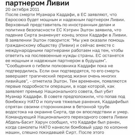
партнером Ливии
20 октября 2011
После смерти Муамара Каддафи, в ЕС заявляют, что
Евросоюз будет мощным и надежным партнером Ливии.
Верховный представитель по иностранным делам и
политике безопасности ЕС Кэтрин Эштон заявила, что
падение Сирта знаменует конец эпохи Каддафи в Ливии.
В заявлении Эштон говорится: "Мы уже оказали помощь
гражданскому обществу (Ливии) и сейчас вместе с
международными партнерами работаем над тем, чтобы
ответить на послевоенные нужды страны. ЕС останется
ее мощным и надежным партнером в будущем".
"Сообщения о гибели полковника Каддафи пока не
подтвердились. Если они подтвердятся, то его смерть
завершает трагический период жизни очень многих
ливийцев", - отметила Эштон. Тем временем, появляются
первые подробности операции, в ходе которой, как
заявлеят премьер Национального совета, был убит
Муамар Каддафи. В совете предположили, что попав под
бомбежку НАТО и получив тяжелые ранения, Каддафибыл
спрятан своими сторонниками в бетонной трубе
водостока на окраине Сирта, где он впоследствии и умер.
Командующий Национального переходного совета Ливии
Абдель-Басит Харун сообщил, что Каддафи был ранен,
когда самолеты НАТО нанесли бомбовый удар по колонне
машин, спешно покидавшей Сирт. После этого