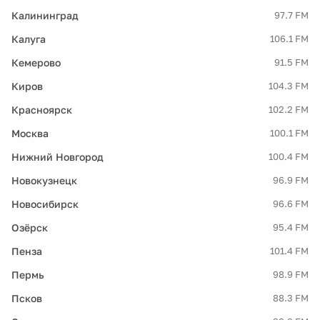
Калининград
97.7 FM
Калуга
106.1 FM
Кемерово
91.5 FM
Киров
104.3 FM
Красноярск
102.2 FM
Москва
100.1 FM
Нижний Новгород
100.4 FM
Новокузнецк
96.9 FM
Новосибирск
96.6 FM
Озёрск
95.4 FM
Пенза
101.4 FM
Пермь
98.9 FM
Псков
88.3 FM