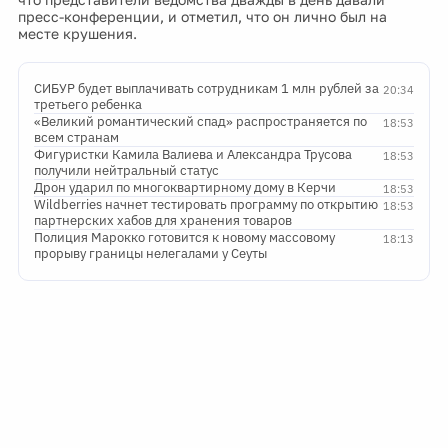
пресс-конференции, и отметил, что он лично был на
месте крушения.
СИБУР будет выплачивать сотрудникам 1 млн рублей за
20:34
третьего ребенка
«Великий романтический спад» распространяется по
18:53
всем странам
Фигуристки Камила Валиева и Александра Трусова
18:53
получили нейтральный статус
Дрон ударил по многоквартирному дому в Керчи
18:53
Wildberries начнет тестировать программу по открытию
18:53
партнерских хабов для хранения товаров
Полиция Марокко готовится к новому массовому
18:13
прорыву границы нелегалами у Сеуты