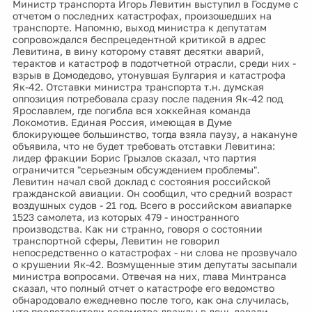
Министр транспорта Игорь Левитин выступил в Госдуме с
отчетом о последних катастрофах, произошедших на
транспорте. Напомню, выход министра к депутатам
сопровождался беспрецедентной критикой в адрес
Левитина, в вину которому ставят десятки аварий,
терактов и катастроф в подотчетной отрасли, среди них -
взрыв в Домодедово, утонувшая Булгария и катастрофа
Як-42. Отставки министра транспорта т.н. думская
оппозиция потребовала сразу после падения Як-42 под
Ярославлем, где погибла вся хоккейная команда
Локомотив. Единая Россия, имеющая в Думе
блокирующее большинство, тогда взяла паузу, а накануне
объявила, что не будет требовать отставки Левитина:
лидер фракции Борис Грызлов сказал, что партия
ограничится "серьезным обсуждением проблемы".
Левитин начал свой доклад с состояния российской
гражданской авиации. Он сообщил, что средний возраст
воздушных судов - 21 год. Всего в российском авиапарке
1523 самолета, из которых 479 - иностранного
производства. Как ни странно, говоря о состоянии
транспортной сферы, Левитин не говорил
непосредственно о катастрофах - ни слова не прозвучало
о крушении Як-42. Возмущенные этим депутаты засыпали
министра вопросами. Отвечая на них, глава Минтранса
сказал, что полный отчет о катастрофе его ведомство
обнародовало ежедневно после того, как она случилась,
что представители ведомства дважды в день давали