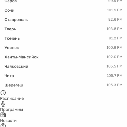
Саров
99.9 FM
Сочи
101.9 FM
Ставрополь
92.6 FM
Тверь
103.8 FM
Тюмень
91.2 FM
Усинск
100.9 FM
Ханты-Мансийск
102.0 FM
Чайковский
105.5 FM
Чита
105.7 FM
Шерегеш
105.3 FM
Расписание
Программы
Новости