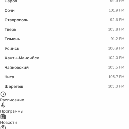
Саров
99.9 FM
Сочи
101.9 FM
Ставрополь
92.6 FM
Тверь
103.8 FM
Тюмень
91.2 FM
Усинск
100.9 FM
Ханты-Мансийск
102.0 FM
Чайковский
105.5 FM
Чита
105.7 FM
Шерегеш
105.3 FM
Расписание
Программы
Новости