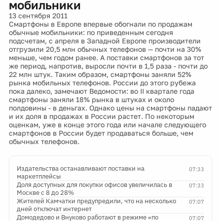
мобильники
13 сентября 2011
Смартфоны в Европе впервые обогнали по продажам
обычные мобильники: по приведенным сегодня
подсчетам, с апреля в Западной Европе производители
отгрузили 20,5 млн обычных телефонов — почти на 30%
меньше, чем годом ранее. А поставки смартфонов за тот
же период, напротив, выросли почти в 1,5 раза - почти до
22 млн штук. Таким образом, смартфоны заняли 52%
рынка мобильных телефонов. России до этого рубежа
пока далеко, замечают Ведомости: во II квартале года
смартфоны заняли 18% рынка в штуках и около
полдовины - в деньгах. Однако цены на смартфоны падают
и их доля в продажах в России растет. По некоторым
оценкам, уже в конце этого года или начале следующего
смартфонов в России будет продаваться больше, чем
обычных телефонов.
Издательства останавливают поставки на
07:33
маркетплейсы
Доля доступных для покупки офисов увеличилась в
07:33
Москве с 8 до 28%
Жителей Камчатки предупредили, что на несколько
07:07
дней отключат интернет
Домодедово и Внуково работают в режиме «по
07:07