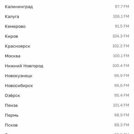
Калининград
97.7 FM
Калуга
106.1 FM
Кемерово
91.5 FM
Киров
104.3 FM
Красноярск
102.2 FM
Москва
100.1 FM
Нижний Новгород
100.4 FM
Новокузнецк
96.9 FM
Новосибирск
96.6 FM
Озёрск
95.4 FM
Пенза
101.4 FM
Пермь
98.9 FM
Псков
88.3 FM