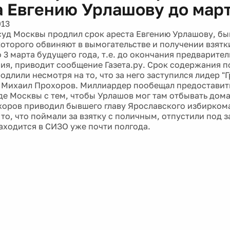
а Евгению Урлашову до март
013
уд Москвы продлил срок ареста Евгению Урлашову, б
которого обвиняют в вымогательстве и получении взятк
 3 марта будущего года, т.е. до окончания предварите
ия, приводит сообщение Газета.ру. Срок содержания п
одлили несмотря на то, что за него заступился лидер 
Михаил Прохоров. Миллиардер пообещал предоставить
де Москвы с тем, чтобы Урлашов мог там отбывать дома
оров приводил бывшего главу Ярославского избиркома
то, что поймали за взятку с поличным, отпустили под з
аходится в СИЗО уже почти полгода.