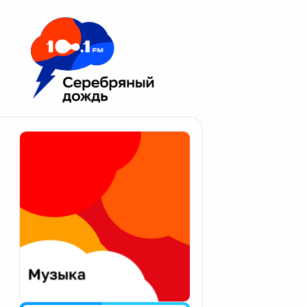
Москва 100.1 FM
Апатиты
Астрахань
Волгоград
Вологда
Екатеринбург
Иваново
Казань
Калининград
Калуга