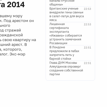
каналы «Русской
а 2014
общины»
Британские ученые
22:53
внедрили гены свиньи
ывшему мэру
в салат-латук для вкуса
мяса
и. Под арестом он
Лишенная
22:53
льного
сертификата
од стражей
эксплуатанта
"Гражданской
«Ижавиа» собирается
 свою квартиру на
устранить замечания
Росавиации
шний арест. В
В Лондоне
22:51
, которого,
предложили в пабах
алог. Экс-мэр
запретить пить у
барной стойки
Глава ДУМ Москвы
22:51
Аляутдинов опроверг
создание собственной
партии