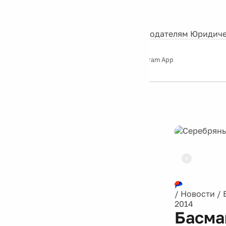
События
Контакты
О нас
Экскурсии
Silver Studio
Рекламодателям
Юридиче
Слушайте
App Store
Google Play
Telegram App
Серебряный
дождь
12+
Реклама
/
Новости
/
2014
Басма