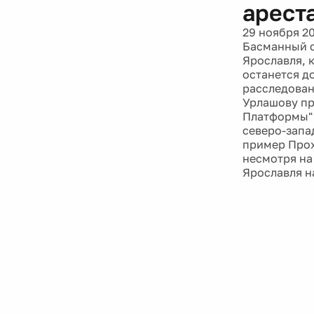
арест
29 ноября 2
Басманный с
Ярославля, 
останется до
расследован
Урлашову пр
Платформы" 
северо-запа
пример Прох
несмотря на 
Ярославля н