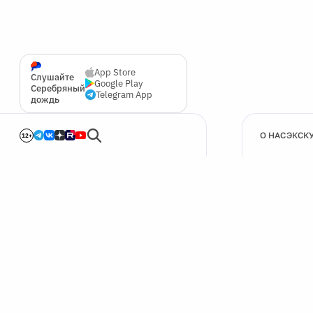
App Store
Слушайте
Google Play
Серебряный
Telegram App
дождь
О НАС
ЭКСК
12+
🍪
Мы используем cookie для улучшения работы сайта.