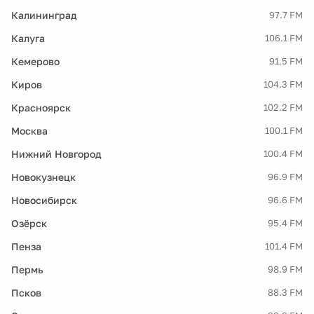
Калининград
97.7 FM
Калуга
106.1 FM
Кемерово
91.5 FM
Киров
104.3 FM
Красноярск
102.2 FM
Москва
100.1 FM
Нижний Новгород
100.4 FM
Новокузнецк
96.9 FM
Новосибирск
96.6 FM
Озёрск
95.4 FM
Пенза
101.4 FM
Пермь
98.9 FM
Псков
88.3 FM