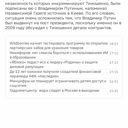
незаконность которых инкриминируют Тимошенко, были
подписаны ею с Владимиром Путиным, напоминал
Независимой Газете источник в Киеве. По его словам,
ситуация очень осложнилась тем, что Владимир Путин
был выдвинут на пост президента, поскольку именно он в
2009 году обсуждал с Тимошенко детали контрактов.
Wildberries начнет тестировать программу по открытию
18:53
партнерских хабов для хранения товаров
Никифоров: нет смысла бороться с использованием ИИ
17:15
в образовании
«Яблоко» подаст иск к лидеру «Родины» о защите
17:15
деловой репутации
До 12 лет колонии получили создатели финансовой
17:15
пирамиды АФК «Наследие»
Минцифры не планирует ограничивать детям доступ к
16:51
соцсетям
Гидрометцентр: жара спадет в Москве в выходные
15:45