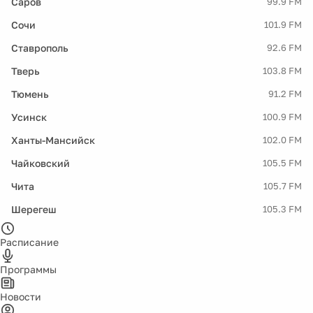
Саров
99.9 FM
Сочи
101.9 FM
Ставрополь
92.6 FM
Тверь
103.8 FM
Тюмень
91.2 FM
Усинск
100.9 FM
Ханты-Мансийск
102.0 FM
Чайковский
105.5 FM
Чита
105.7 FM
Шерегеш
105.3 FM
Расписание
Программы
Новости