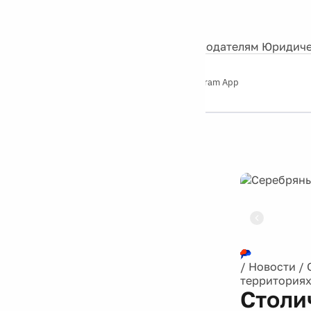
События
Контакты
О нас
Экскурсии
Silver Studio
Рекламодателям
Юридиче
Слушайте
App Store
Google Play
Telegram App
Серебряный
дождь
12+
Реклама
/
Новости
/
территория
Столи