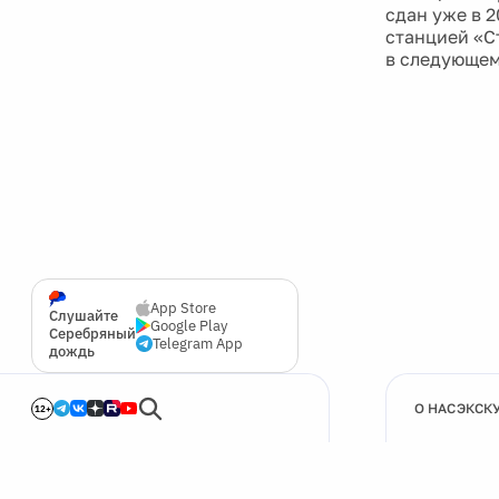
сдан уже в 
станцией «С
в следующем
App Store
Слушайте
Google Play
Серебряный
Telegram App
дождь
О НАС
ЭКСК
12+