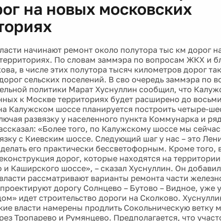
рог на новых московских
ториях
ласти начинают ремонт около полутора тыс км дорог н
территориях. По словам заммэра по вопросам ЖКХ и б
ова, в числе этих полутора тысяч километров дорог та
дорог сельских поселений. В сво очередь заммэра по 
ельной политики Марат Хуснуллин сообщил, что Калуж
ных к Москве территориях будет расширено до восьми
 на Калужском шоссе планируется построить четыре-ше
ключая развязку у населенного пункта Коммунарка и ря
ассказал: «Более того, по Калужскому шоссе мы сейча
язку с Киевским шоссе. Следующий шаг у нас – это Лен
делать его практически бессветофорным. Кроме того, в
еконструкция дорог, которые находятся на территори
 и Каширского шоссе», – сказал Хуснуллин. Он добавил
власти рассматривают варианты ремонта части желез
 проектируют дорогу Солнцево – Бутово – Видное, уже 
ом» идет строительство дороги на Сколково. Хуснулли
кие власти намерены продлить Сокольническую ветку м
рез Тропарево и Румянцево. Предполагается, что участ