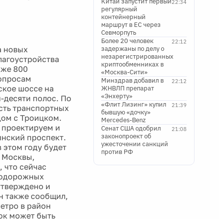
Китай запустит первый
22:34
регулярный
контейнерный
маршрут в ЕС через
Севморпуть
Более 20 человек
22:12
а новых
задержаны по делу о
незарегистрированных
лагоустройства
криптообменниках в
кже 800
«Москва-Сити»
вопросам
Минздрав добавил в
22:12
ское шоссе на
ЖНВЛП препарат
«Энхерту»
-десяти полос. По
«Флит Лизинг» купил
21:39
сть транспортных
бывшую «дочку»
дом с Троицком.
Mercedes-Benz
с проектируем и
Сенат США одобрил
21:08
законопроект об
инский проспект.
ужесточении санкций
 этом году будет
против РФ
и Москвы,
, что сейчас
нодорожных
утверждено и
н также сообщил,
етро в район
ок может быть