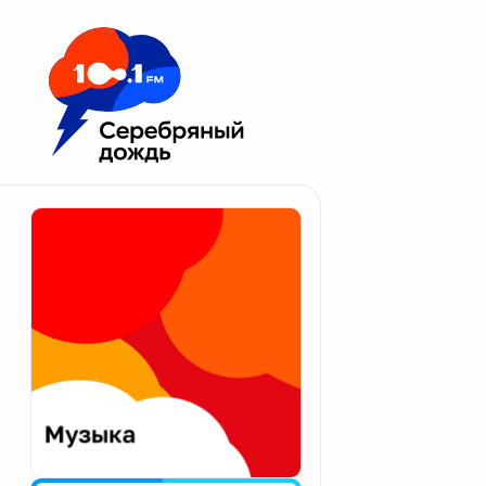
Москва 100.1 FM
Апатиты
Астрахань
Волгоград
Вологда
Екатеринбург
Иваново
Казань
Калининград
Калуга