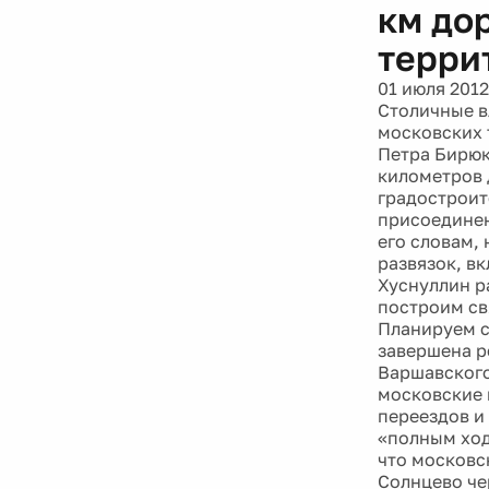
км до
терри
01 июля 2012
Столичные в
московских 
Петра Бирюк
километров 
градостроит
присоединен
его словам,
развязок, в
Хуснуллин р
построим св
Планируем с
завершена р
Варшавского
московские 
переездов и
«полным ход
что московс
Солнцево че