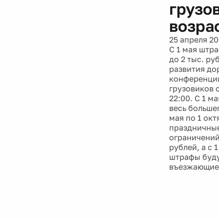
грузо
возрас
25 апреля 20
С 1 мая штр
до 2 тыс. р
развития до
конференции
грузовиков 
22:00. С 1 м
весь больше
мая по 1 ок
праздничные 
ограничений 
рублей, а с 
штрафы буду
въезжающие 