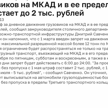
виков на МКАД и в ее преде
тает до 2 тыс. рублей
13
аф за дневное движение грузовиков на МКАД и в ее пре
ублей, сообщил замруководителя столичного департаме
рожно-транспортной инфраструктуры Дмитрий Савченк
 он напомнил, что с 1 марта введен запрет на движени
с максимальной разрешенной массой более 12 тонн по 
ая ограничение будет распространяться не только на тр
грузный транспорт, въезжающий на МКАД и в его предел
тября по пятницам, субботам и воскресеньям, а также в
дни запрет будет действовать с 6:00 до 24:00. "За прое
без пропуска с 1 мая штраф составит 2 тыс. рублей, с 1 
1 июля - 5 тыс. рублей", - сообщил Савченко. Он уточнил
т выписываться на автомобили грузоподъемностью бол
без пропуска в пределы Третьего транспортного кольца 