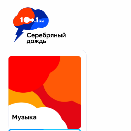
Москва 100.1 FM
Апатиты
Астрахань
Волгоград
Вологда
Екатеринбург
Иваново
Казань
Калининград
Калуга