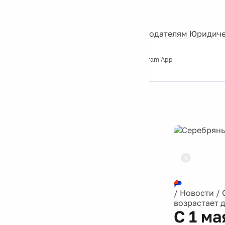
События
Контакты
О нас
Экскурсии
Silver Studio
Рекламодателям
Юридиче
Слушайте
App Store
Google Play
Telegram App
Серебряный
дождь
12+
Реклама
/
Новости
/
возрастает д
С 1 м