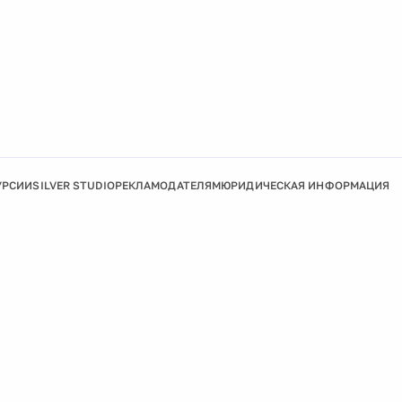
УРСИИ
SILVER STUDIO
РЕКЛАМОДАТЕЛЯМ
ЮРИДИЧЕСКАЯ ИНФОРМАЦИЯ