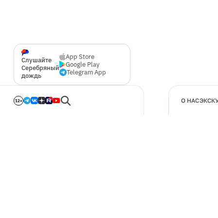
App Store
Слушайте
Google Play
Серебряный
Telegram App
дождь
О НАС
ЭКСК
12+