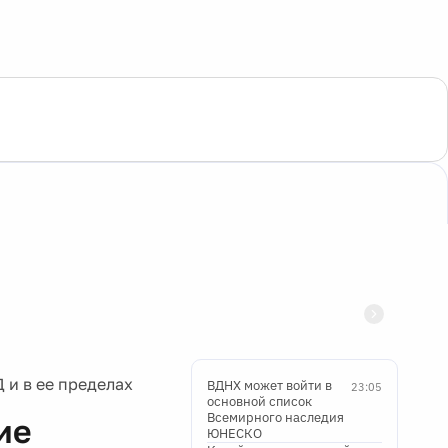
 и в ее пределах
ВДНХ может войти в
23:05
основной список
Всемирного наследия
ие
ЮНЕСКО