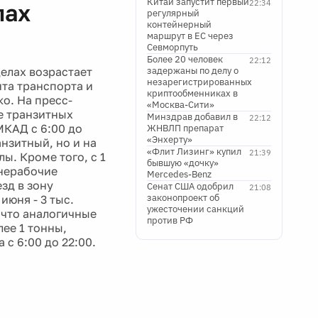
Китай запустит первый
22:34
лах
регулярный
контейнерный
маршрут в ЕС через
Севморпуть
Более 20 человек
22:12
делах возрастает
задержаны по делу о
незарегистрированных
нта транспорта и
криптообменниках в
о. На пресс-
«Москва-Сити»
е транзитных
Минздрав добавил в
22:12
МКАД с 6:00 до
ЖНВЛП препарат
«Энхерту»
анзитный, но и на
«Флит Лизинг» купил
21:39
ы. Кроме того, с 1
бывшую «дочку»
 нерабочие
Mercedes-Benz
зд в зону
Сенат США одобрил
21:08
законопроект об
июня - 3 тыс.
ужесточении санкций
, что аналогичные
против РФ
ее 1 тонны,
с 6:00 до 22:00.