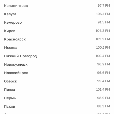
Калининград
97.7 FM
Калуга
106.1 FM
Кемерово
91.5 FM
Киров
104.3 FM
Красноярск
102.2 FM
Москва
100.1 FM
Нижний Новгород
100.4 FM
Новокузнецк
96.9 FM
Новосибирск
96.6 FM
Озёрск
95.4 FM
Пенза
101.4 FM
Пермь
98.9 FM
Псков
88.3 FM