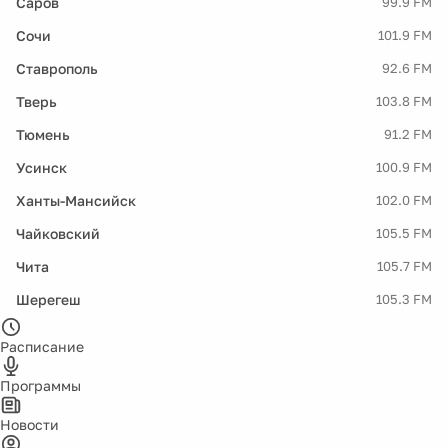
Саров
99.9 FM
Сочи
101.9 FM
Ставрополь
92.6 FM
Тверь
103.8 FM
Тюмень
91.2 FM
Усинск
100.9 FM
Ханты-Мансийск
102.0 FM
Чайковский
105.5 FM
Чита
105.7 FM
Шерегеш
105.3 FM
Расписание
Программы
Новости