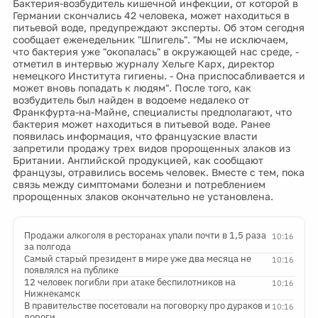
Бактерия-возбудитель кишечной инфекции, от которой в
Германии скончались 42 человека, может находиться в
питьевой воде, предупреждают эксперты. Об этом сегодня
сообщает еженедельник "Шпигель". "Мы не исключаем,
что бактерия уже "окопалась" в окружающей нас среде, -
отметил в интервью журналу Хельге Карх, директор
немецкого Института гигиены. - Она приспосабливается и
может вновь попадать к людям". После того, как
возбудитель был найден в водоеме недалеко от
Франкфурта-на-Майне, специалисты предполагают, что
бактерия может находиться в питьевой воде. Ранее
появилась информация, что французские власти
запретили продажу трех видов пророщенных злаков из
Британии. Английской продукцией, как сообщают
французы, отравились восемь человек. Вместе с тем, пока
связь между симптомами болезни и потреблением
пророщенных злаков окончательно не установлена.
Продажи алкоголя в ресторанах упали почти в 1,5 раза
10:16
за полгода
Самый старый президент в мире уже два месяца не
10:16
появлялся на публике
12 человек погибли при атаке беспилотников на
10:16
Нижнекамск
В правительстве посетовали на поговорку про дураков и
10:16
дороги