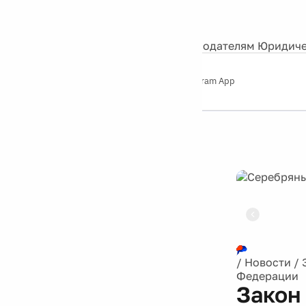
События
Контакты
О нас
Экскурсии
Silver Studio
Рекламодателям
Юридиче
Слушайте
App Store
Google Play
Telegram App
Серебряный
дождь
12+
Реклама
/
Новости
/
Федерации
Закон