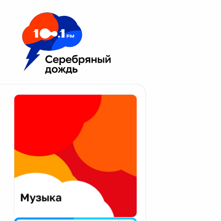
Москва 100.1 FM
Апатиты
Астрахань
Волгоград
Вологда
Екатеринбург
Иваново
Казань
Калининград
Калуга