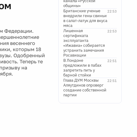
каналы «Русской
том
общины»
Британские ученые
22:53
внедрили гены свиньи
в салат-латук для вкуса
мяса
ом Федерации.
Лишенная
22:53
сертификата
овершеннолетние
эксплуатанта
ния весеннего
«Ижавиа» собирается
ники, которым 18
устранить замечания
 вузы. Одобренный
Росавиации
В Лондоне
ивость. Теперь те
22:51
предложили в пабах
 призыву на
запретить пить у
тября.
барной стойки
Глава ДУМ Москвы
22:51
Аляутдинов опроверг
создание собственной
партии