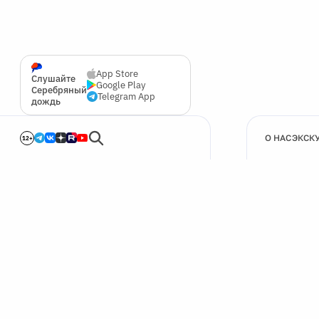
App Store
Слушайте
Google Play
Серебряный
Telegram App
дождь
О НАС
ЭКСК
12+
🍪
Мы используем cookie для улучшения работы сайта.