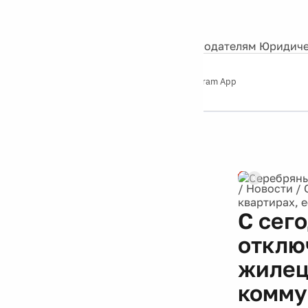
События
Контакты
О нас
Экскурсии
Silver Studio
Рекламодателям
Юридиче
Слушайте
App Store
Google Play
Telegram App
Серебряный
дождь
12+
Реклама
/
Новости
/
квартирах, 
С сег
отключ
жилец
комму