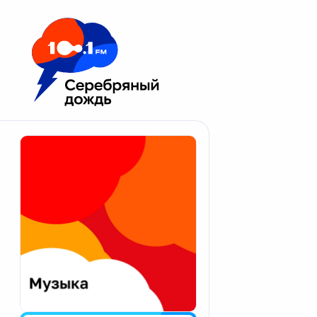
Москва 100.1 FM
Апатиты
Астрахань
Волгоград
Вологда
Екатеринбург
Иваново
Казань
Калининград
Калуга