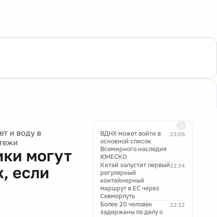
т и воду в
ВДНХ может войти в
23:05
основной список
атежи
Всемирного наследия
ики могут
ЮНЕСКО
Китай запустит первый
22:34
х, если
регулярный
контейнерный
маршрут в ЕС через
Севморпуть
Более 20 человек
22:12
задержаны по делу о