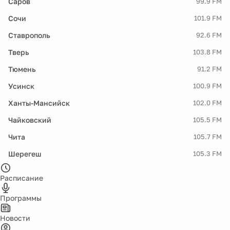
Саров
99.9 FM
Сочи
101.9 FM
Ставрополь
92.6 FM
Тверь
103.8 FM
Тюмень
91.2 FM
Усинск
100.9 FM
Ханты-Мансийск
102.0 FM
Чайковский
105.5 FM
Чита
105.7 FM
Шерегеш
105.3 FM
Расписание
Программы
Новости