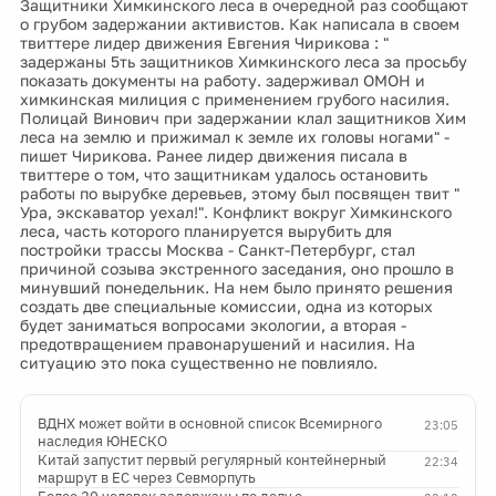
Защитники Химкинского леса в очередной раз сообщают
о грубом задержании активистов. Как написала в своем
твиттере лидер движения Евгения Чирикова : "
задержаны 5ть защитников Химкинского леса за просьбу
показать документы на работу. задерживал ОМОН и
химкинская милиция с применением грубого насилия.
Полицай Винович при задержании клал защитников Хим
леса на землю и прижимал к земле их головы ногами" -
пишет Чирикова. Ранее лидер движения писала в
твиттере о том, что защитникам удалось остановить
работы по вырубке деревьев, этому был посвящен твит "
Ура, экскаватор уехал!". Конфликт вокруг Химкинского
леса, часть которого планируется вырубить для
постройки трассы Москва - Санкт-Петербург, стал
причиной созыва экстренного заседания, оно прошло в
минувший понедельник. На нем было принято решения
создать две специальные комиссии, одна из которых
будет заниматься вопросами экологии, а вторая -
предотвращением правонарушений и насилия. На
ситуацию это пока существенно не повлияло.
ВДНХ может войти в основной список Всемирного
23:05
наследия ЮНЕСКО
Китай запустит первый регулярный контейнерный
22:34
маршрут в ЕС через Севморпуть