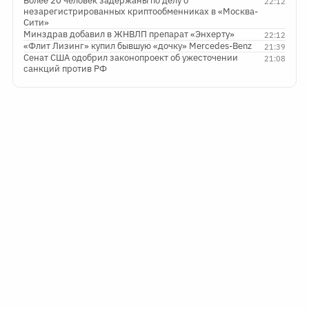
Более 20 человек задержаны по делу о
22:12
незарегистрированных криптообменниках в «Москва-
Сити»
Минздрав добавил в ЖНВЛП препарат «Энхерту»
22:12
«Флит Лизинг» купил бывшую «дочку» Mercedes-Benz
21:39
Сенат США одобрил законопроект об ужесточении
21:08
санкций против РФ