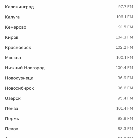
Калининград
97.7 FM
Калуга
106.1 FM
Кемерово
91.5 FM
Киров
104.3 FM
Красноярск
102.2 FM
Москва
100.1 FM
Нижний Новгород
100.4 FM
Новокузнецк
96.9 FM
Новосибирск
96.6 FM
Озёрск
95.4 FM
Пенза
101.4 FM
Пермь
98.9 FM
Псков
88.3 FM