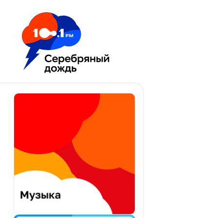
Москва 100.1 FM
Апатиты
Астрахань
Волгоград
Вологда
Екатеринбург
Иваново
Казань
Калининград
Калуга