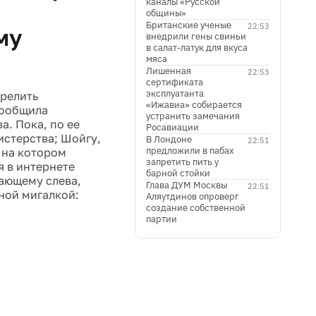
каналы «Русской
общины»
Британские ученые
22:53
му
внедрили гены свиньи
в салат-латук для вкуса
мяса
Лишенная
22:53
сертификата
эксплуатанта
трелить
«Ижавиа» собирается
сообщила
устранить замечания
. Пока, по ее
Росавиации
истерства; Шойгу,
В Лондоне
22:51
предложили в пабах
 на котором
запретить пить у
 в интернете
барной стойки
мающему слева,
Глава ДУМ Москвы
22:51
ной мигалкой:
Аляутдинов опроверг
создание собственной
партии