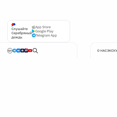
App Store
Слушайте
Google Play
Серебряный
Telegram App
дождь
О НАС
ЭКСК
12+
🍪
Мы используем cookie для улучшения работы сайта.