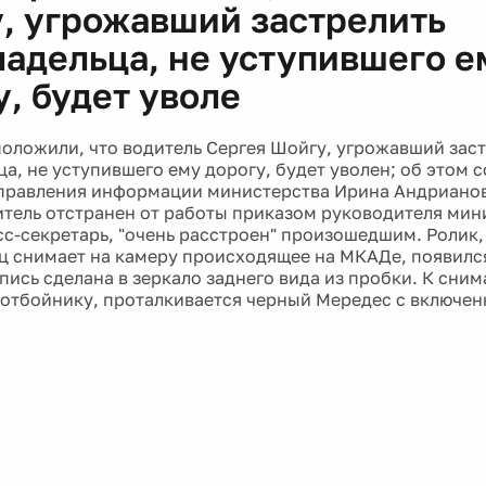
, угрожавший застрелить
ладельца, не уступившего е
у, будет уволе
оложили, что водитель Сергея Шойгу, угрожавший зас
ца, не уступившего ему дорогу, будет уволен; об этом 
правления информации министерства Ирина Андрианова
итель отстранен от работы приказом руководителя мин
сс-секретарь, "очень расстроен" произошедшим. Ролик,
ц снимает на камеру происходящее на МКАДе, появился
апись сделана в зеркало заднего вида из пробки. К сни
 отбойнику, проталкивается черный Мередес с включен