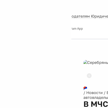
События
Контакты
О нас
Экскурсии
Silver Studio
Рекламодателям
Юридиче
Слушайте
App Store
Google Play
Telegram App
Серебряный
дождь
12+
Реклама
/
Новости
/
автовладель
В МЧС