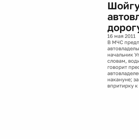
Шойгу
автов
дорог
16 мая 2011
В МЧС предп
автовладель
начальник У
словам, вод
говорит пре
автовладеле
накануне; з
впритирку к