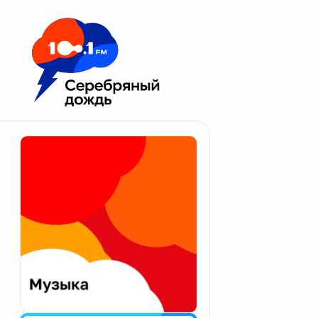
Москва 100.1 FM
Апатиты
Астрахань
Волгоград
Вологда
Екатеринбург
Иваново
Казань
Калининград
Калуга