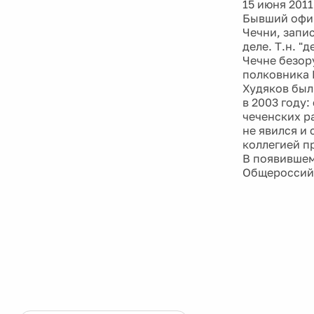
15 июня 2011
Бывший офиц
Чечни, запи
деле. Т.н. "
Чечне безор
полковника 
Худяков был
в 2003 году
чеченских р
не явился и
коллегией п
В появившем
Общероссийс