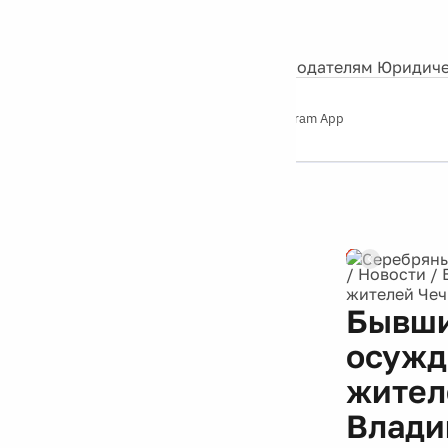
События
Контакты
О нас
Экскурсии
Silver Studio
Рекламодателям
Юридиче
Слушайте
App Store
Google Play
Telegram App
Серебряный
дождь
12+
Реклама
/
Новости
/
жителей Чеч
Бывши
осужд
жител
Влади