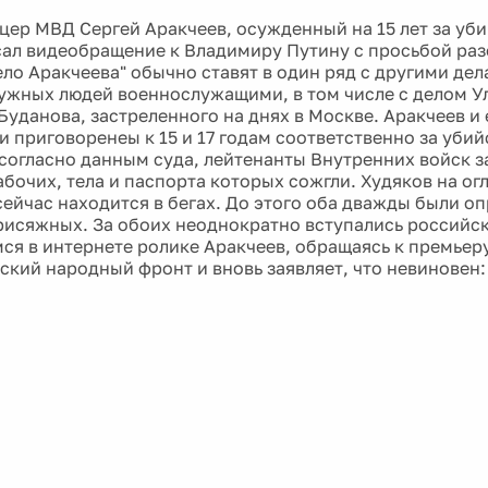
ер МВД Сергей Аракчеев, осужденный на 15 лет за уб
сал видеобращение к Владимиру Путину с просьбой раз
дело Аракчеева" обычно ставят в один ряд с другими де
ужных людей военнослужащими, в том числе с делом У
Буданова, застреленного на днях в Москве. Аракчеев и
и приговоренеы к 15 и 17 годам соответственно за убий
: согласно данным суда, лейтенанты Внутренних войск 
абочих, тела и паспорта которых сожгли. Худяков на о
 сейчас находится в бегах. До этого оба дважды были о
рисяжных. За обоих неоднократно вступались российс
ся в интернете ролике Аракчеев, обращаясь к премьер
кий народный фронт и вновь заявляет, что невиновен: