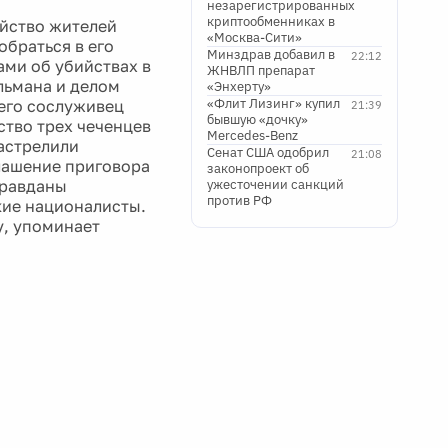
незарегистрированных
криптообменниках в
ийство жителей
«Москва-Сити»
обраться в его
Минздрав добавил в
22:12
лами об убийствах в
ЖНВЛП препарат
льмана и делом
«Энхерту»
«Флит Лизинг» купил
 его сослуживец
21:39
бывшую «дочку»
ство трех чеченцев
Mercedes-Benz
застрелили
Сенат США одобрил
21:08
глашение приговора
законопроект об
правданы
ужесточении санкций
против РФ
кие националисты.
у, упоминает