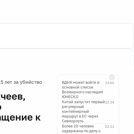
 лет за убийство
ВДНХ может войти в
23:05
основной список
Всемирного наследия
чеев,
ЮНЕСКО
Китай запустит первый
22:34
о
регулярный
контейнерный
ащение к
маршрут в ЕС через
Севморпуть
Более 20 человек
22:12
задержаны по делу о