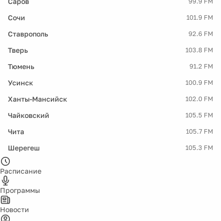
Саров
99.9 FM
Сочи
101.9 FM
Ставрополь
92.6 FM
Тверь
103.8 FM
Тюмень
91.2 FM
Усинск
100.9 FM
Ханты-Мансийск
102.0 FM
Чайковский
105.5 FM
Чита
105.7 FM
Шерегеш
105.3 FM
Расписание
Программы
Новости