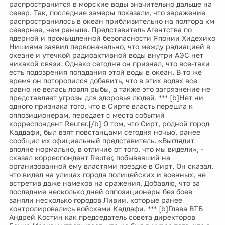
распространится в морские воды значительно дальше на
север. Так, последние замеры показали, что заражение
распространилось в океан приблизительно на полтора км
севернее, чем раньше. Представитель Агентства по
ядерной и промышленной безопасности Японии Хидехико
Нишияма заявил первоначально, что между радиацией в
океане и утечкой радиоактивной воды внутри АЭС нет
никакой связи. Однако сегодня он признал, что все-таки
есть подозрения попадания этой воды в океан. В то же
время он поторопился добавить, что в этих водах все
равно не велась ловля рыбы, а также это загрязнение не
представляет угрозы для здоровья людей. *** [b]Нет ни
одного признака того, что в Сирте власть перешла к
оппозиционерам, передает с места событий
корреспондент Reuter.[/b] О том, что Сирт, родной город
Каддафи, был взят повстанцами сегодня ночью, ранее
сообщил их официальный представитель. «Выглядит
вполне нормально, в отличие от того, что мы видели», -
сказал корреспондент Reuter, побывавший на
организованной ему властями поездке в Сирт. Он сказал,
что видел на улицах города полицейских и военных, не
встретив даже намеков на сражения. Добавлю, что за
последние несколько дней оппозиционеры без боев
заняли несколько городов Ливии, которые ранее
контролировались войсками Каддафи. *** [b]Глава ВТБ
Андрей Костин как председатель совета директоров