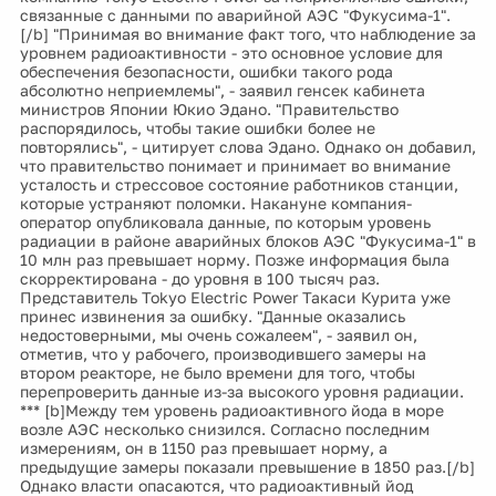
связанные с данными по аварийной АЭС "Фукусима-1".
[/b] "Принимая во внимание факт того, что наблюдение за
уровнем радиоактивности - это основное условие для
обеспечения безопасности, ошибки такого рода
абсолютно неприемлемы", - заявил генсек кабинета
министров Японии Юкио Эдано. "Правительство
распорядилось, чтобы такие ошибки более не
повторялись", - цитирует слова Эдано. Однако он добавил,
что правительство понимает и принимает во внимание
усталость и стрессовое состояние работников станции,
которые устраняют поломки. Накануне компания-
оператор опубликовала данные, по которым уровень
радиации в районе аварийных блоков АЭС "Фукусима-1" в
10 млн раз превышает норму. Позже информация была
скорректирована - до уровня в 100 тысяч раз.
Представитель Tokyo Electric Power Такаси Курита уже
принес извинения за ошибку. "Данные оказались
недостоверными, мы очень сожалеем", - заявил он,
отметив, что у рабочего, производившего замеры на
втором реакторе, не было времени для того, чтобы
перепроверить данные из-за высокого уровня радиации.
*** [b]Между тем уровень радиоактивного йода в море
возле АЭС несколько снизился. Согласно последним
измерениям, он в 1150 раз превышает норму, а
предыдущие замеры показали превышение в 1850 раз.[/b]
Однако власти опасаются, что радиоактивный йод