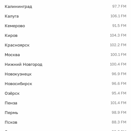
Калининград
97.7 FM
Калуга
106.1 FM
Кемерово
91.5 FM
Киров
104.3 FM
Красноярск
102.2 FM
Москва
100.1 FM
Нижний Новгород
100.4 FM
Новокузнецк
96.9 FM
Новосибирск
96.6 FM
Озёрск
95.4 FM
Пенза
101.4 FM
Пермь
98.9 FM
Псков
88.3 FM