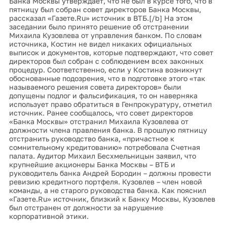
Банка Москвы утверждает, что не был в курсе того, что в
пятницу был собран совет директоров Банка Москвы,
рассказал «Газете.Ru» источник в ВТБ.[/b] На этом
заседании было принято решение об отстранении
Михаила Кузовлева от управления банком. По словам
источника, Костин не видел никаких официальных
выписок и документов, которые подтверждают, что совет
директоров был собран с соблюдением всех законных
процедур. Соответственно, если у Костина возникнут
обоснованные подозрения, что в подготовке этого «так
называемого решения совета директоров» были
допущены подлог и фальсификация, то он наверняка
использует право обратиться в Генпрокуратуру, отметил
источник. Ранее сообщалось, что совет директоров
«Банка Москвы» отстранил Михаила Кузовлева от
должности члена правления банка. В прошлую пятницу
отстранить руководство банка, «причастное к
сомнительному кредитованию» потребовала Счетная
палата. Аудитор Михаил Бесхмельницын заявил, что
крупнейшие акционеры Банка Москвы – ВТБ и
руководитель банка Андрей Бородин – должны провести
ревизию кредитного портфеля. Кузовлев – член новой
команды, а не старого руководства банка. Как пояснил
«Газете.Ru» источник, близкий к Банку Москвы, Кузовлев
был отстранен от должности за нарушение
корпоративной этики.