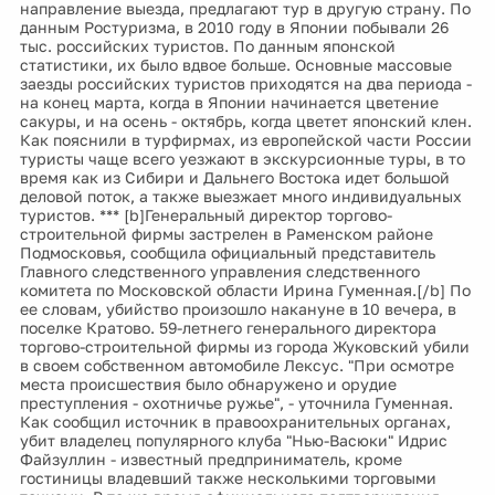
направление выезда, предлагают тур в другую страну. По
данным Ростуризма, в 2010 году в Японии побывали 26
тыс. российских туристов. По данным японской
статистики, их было вдвое больше. Основные массовые
заезды российских туристов приходятся на два периода -
на конец марта, когда в Японии начинается цветение
сакуры, и на осень - октябрь, когда цветет японский клен.
Как пояснили в турфирмах, из европейской части России
туристы чаще всего уезжают в экскурсионные туры, в то
время как из Сибири и Дальнего Востока идет большой
деловой поток, а также выезжает много индивидуальных
туристов. *** [b]Генеральный директор торгово-
строительной фирмы застрелен в Раменском районе
Подмосковья, сообщила официальный представитель
Главного следственного управления следственного
комитета по Московской области Ирина Гуменная.[/b] По
ее словам, убийство произошло накануне в 10 вечера, в
поселке Кратово. 59-летнего генерального директора
торгово-строительной фирмы из города Жуковский убили
в своем собственном автомобиле Лексус. "При осмотре
места происшествия было обнаружено и орудие
преступления - охотничье ружье", - уточнила Гуменная.
Как сообщил источник в правоохранительных органах,
убит владелец популярного клуба "Нью-Васюки" Идрис
Файзуллин - известный предприниматель, кроме
гостиницы владевший также несколькими торговыми