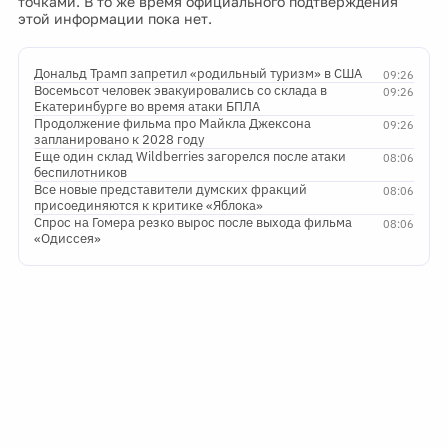
точками. В то же время официального подтверждения
этой информации пока нет.
Дональд Трамп запретил «родильный туризм» в США
09:26
Восемьсот человек эвакуировались со склада в
09:26
Екатеринбурге во время атаки БПЛА
Продолжение фильма про Майкла Джексона
09:26
запланировано к 2028 году
Еще один склад Wildberries загорелся после атаки
08:06
беспилотников
Все новые представители думских фракций
08:06
присоединяются к критике «Яблока»
Спрос на Гомера резко вырос после выхода фильма
08:06
«Одиссея»