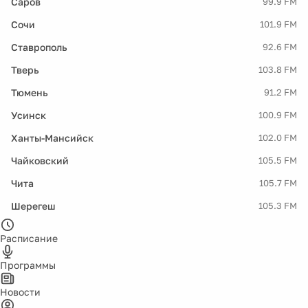
Саров
99.9 FM
Сочи
101.9 FM
Ставрополь
92.6 FM
Тверь
103.8 FM
Тюмень
91.2 FM
Усинск
100.9 FM
Ханты-Мансийск
102.0 FM
Чайковский
105.5 FM
Чита
105.7 FM
Шерегеш
105.3 FM
Расписание
Программы
Новости