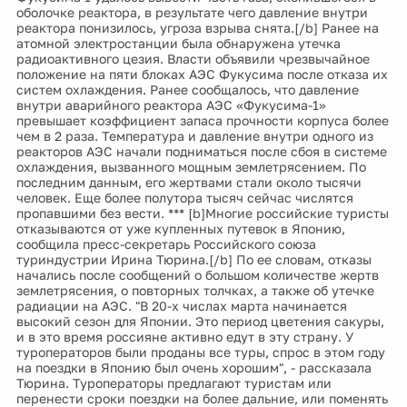
оболочке реактора, в результате чего давление внутри
реактора понизилось, угроза взрыва снята.[/b] Ранее на
атомной электростанции была обнаружена утечка
радиоактивного цезия. Власти объявили чрезвычайное
положение на пяти блоках АЭС Фукусима после отказа их
систем охлаждения. Ранее сообщалось, что давление
внутри аварийного реактора АЭС «Фукусима-1»
превышает коэффициент запаса прочности корпуса более
чем в 2 раза. Температура и давление внутри одного из
реакторов АЭС начали подниматься после сбоя в системе
охлаждения, вызванного мощным землетрясением. По
последним данным, его жертвами стали около тысячи
человек. Еще более полутора тысяч сейчас числятся
пропавшими без вести. *** [b]Многие российские туристы
отказываются от уже купленных путевок в Японию,
сообщила пресс-секретарь Российского союза
туриндустрии Ирина Тюрина.[/b] По ее словам, отказы
начались после сообщений о большом количестве жертв
землетрясения, о повторных толчках, а также об утечке
радиации на АЭС. "В 20-х числах марта начинается
высокий сезон для Японии. Это период цветения сакуры,
и в это время россияне активно едут в эту страну. У
туроператоров были проданы все туры, спрос в этом году
на поездки в Японию был очень хорошим", - рассказала
Тюрина. Туроператоры предлагают туристам или
перенести сроки поездки на более дальние, или поменять