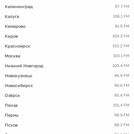
Калининград
97.7 FM
Калуга
106.1 FM
Кемерово
91.5 FM
Киров
104.3 FM
Красноярск
102.2 FM
Москва
100.1 FM
Нижний Новгород
100.4 FM
Новокузнецк
96.9 FM
Новосибирск
96.6 FM
Озёрск
95.4 FM
Пенза
101.4 FM
Пермь
98.9 FM
Псков
88.3 FM