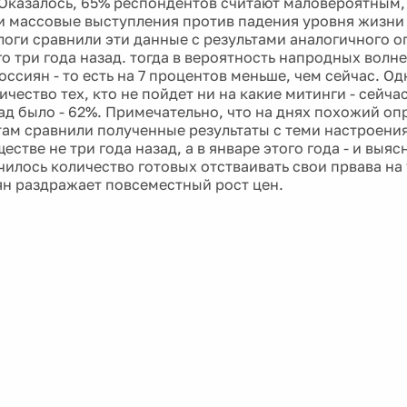
 Оказалось, 65% респондентов считают маловероятным, 
и массовые выступления против падения уровня жизни 
логи сравнили эти данные с результами аналогичного о
о три года назад. тогда в вероятность напродных волне
оссиян - то есть на 7 процентов меньше, чем сейчас. 
чество тех, кто не пойдет ни на какие митинги - сейчас
зад было - 62%. Примечательно, что на днях похожий оп
ам сравнили полученные результаты с теми настроени
естве не три года назад, а в январе этого года - и выяс
чилось количество готовых отстваивать свои првава на
ян раздражает повсеместный рост цен.