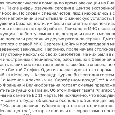
ная психологическая помощь во время эвакуации из Ли
ам. Такие цифры озвучили сегодня в Центре экстренно
России. По словам специалистов, люди находились в 
ом напряжении и испытывали физическую усталость. П
ущение безопасности, им были непонятны перспектив
мени в связи с потерей работы. Психологи МЧС оказыв
акуации - на борту самолетов, дежурили они и в москов
но поселили россиян из других регионов страны. Дми
ретился с главой МЧС Сергеем Шойгу и поблагодарил ми
веденную эвакуацию. Напомню, после начала столкнов
 эту страну несколько своих самолетов. На них были в
и иностранных специалистов, работавших в Северной 
Часть наших соотечественников также была спасена по 
ма Святой Стефан. Один из пассажиров этого парома,
ибыл в Москву, - Александр Цуркан был сегодня госте
" с Антоном Хрековым на "Серебряном дожде". *** А ме
то Франция и Великобритания готовят смелые предложе
тить ситуацию в Ливии. Об этом пишет газета "Фигаро"
ены на саммите ЕС 11 марта. Не исключено, что воздуш
ом саммите будет объявлено бесполетной зоной для ев
** Желание россиян публично протестовать снижается.
Левада-центра", которые провели в феврале замер про