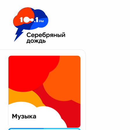
Москва 100.1 FM
Апатиты
Астрахань
Волгоград
Вологда
Екатеринбург
Иваново
Казань
Калининград
Калуга