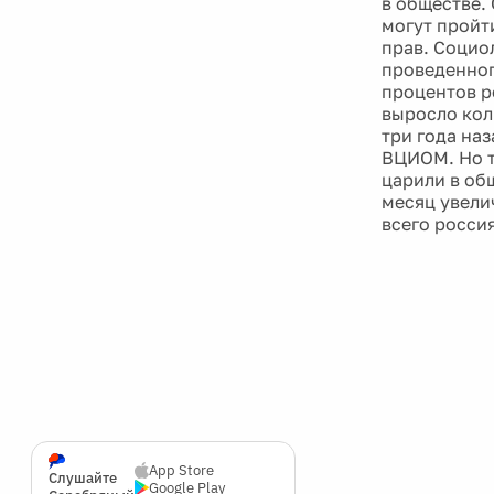
в обществе.
могут пройт
прав. Социо
проведенног
процентов р
выросло коли
три года на
ВЦИОМ. Но т
царили в общ
месяц увели
всего росси
App Store
Слушайте
Google Play