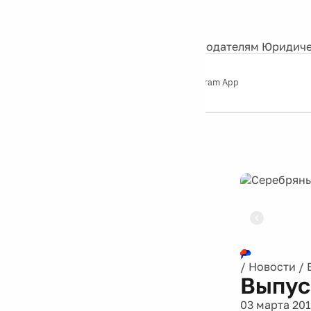
События
Контакты
О нас
Экскурсии
Silver Studio
Рекламодателям
Юридиче
Слушайте
App Store
Google Play
Telegram App
Серебряный
дождь
12+
Реклама
/
Новости
/
Выпус
03 марта 201