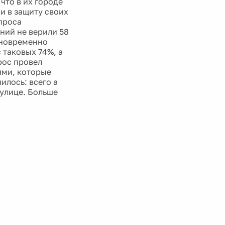
что в их городе
и в защиту своих
проса
ний не верили 58
Одновременно
 таковых 74%, а
рос провел
ями, которые
нилось: всего а
 улице. Больше