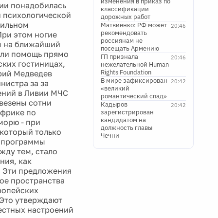
изменения в приказ по
вии понадобилась
классификации
й психологической
дорожных работ
сильном
Матвиенко: РФ может
20:46
рекомендовать
ри этом ногие
россиянам не
ы на ближайший
посещать Армению
али помощь прямо
ГП признала
20:46
ских гостиницах,
нежелательной Human
Rights Foundation
трий Медведев
В мире зафиксирован
20:42
нистра за за
«великий
ений в Ливии МЧС
романтический спад»
ывезены сотни
Кадыров
20:42
африке по
зарегистрирован
кандидатом на
морю - при
должность главы
 который только
Чечни
м программы
жду тем, стало
ния, как
. Эти предложения
ное пространства
ропейских
 Это утверждают
тестных настроений