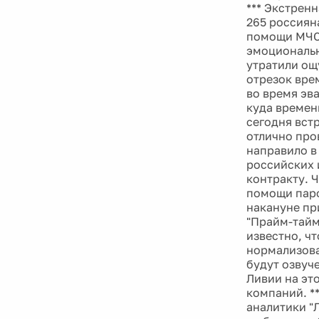
*** Экстрен
265 россиян
помощи МЧС 
эмоциональн
утратили ощ
отрезок вре
во время эв
куда времен
сегодня вст
отлично про
направило в
российских 
контракту. 
помощи паро
накануне пр
"Прайм-тайм
известно, ч
нормализова
будут озвуч
Ливии на эт
компаний. *
аналитики "